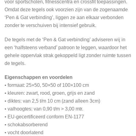
voor sportscholen, fitnesscentra en crossfit toepassingen.
Omdat deze tegels ook voorzien zijn van de zogenaamde
‘Pen & Gat verbinding’, liggen ze aan elkaar verbonden
zonder te verschuiven bij intensief gebruik.
De tegels met de ‘Pen & Gat verbinding’ adviseren wij in
een ‘halfsteens verband’ patroon te leggen, waardoor het
gehele oppervlak strak gekoppeld ligt zonder ruimte tussen
de tegels.
Eigenschappen en voordelen
• formaat: 25×50, 50×50 of 100×100 cm
• kleuren: zwart, rood, groen, grijs en zand
• diktes: van 2,5 t/m 10 cm (zand alleen 3cm)
• valhoogtes: van 0,90 t/m > 3,00 mtr.
• EU-gecertificeerd conform EN-1177
• schokabsorberend
• vocht doorlatend