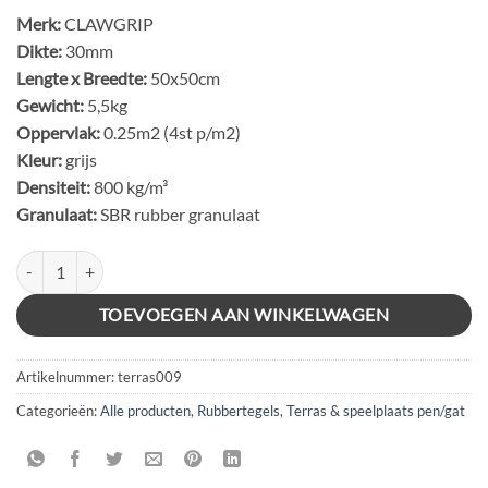
Merk:
CLAWGRIP
Dikte:
30mm
Lengte x Breedte:
50x50cm
Gewicht:
5,5kg
Oppervlak:
0.25m2 (4st p/m2)
Kleur:
grijs
Densiteit:
800 kg/m³
Granulaat:
SBR rubber granulaat
RUBBER TEGELS 50x50x3cm PEN & GAT (MET NOP) GRIJS aantal
TOEVOEGEN AAN WINKELWAGEN
Artikelnummer:
terras009
Categorieën:
Alle producten
,
Rubbertegels
,
Terras & speelplaats pen/gat