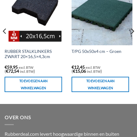
RUBBER STALKLINKERS
T/PG 50x50x4 cm – Groen
ZWART 20×16,5×4,3cm
€
59,95
€
12,45
excl. BTW
excl. BTW
(
€
72,54
)
(
€
15,06
)
incl. BTW
incl. BTW
TOEVOEGEN AAN
TOEVOEGEN AAN
WINKELWAGEN
WINKELWAGEN
OVER ONS
Rubberdeal.com levert hoogwaardige binnen en buiten