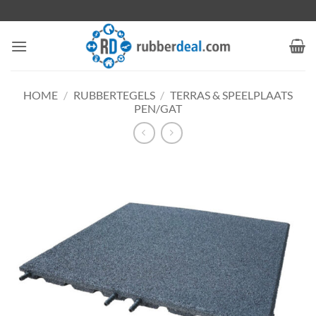
Ga
naar
inhoud
HOME
/
RUBBERTEGELS
/
TERRAS & SPEELPLAATS
PEN/GAT