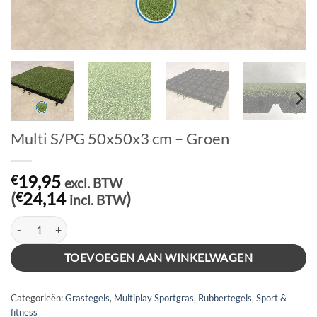
Multi S/PG 50x50x3 cm – Groen
19,95
€
excl. BTW
(
24,14
)
€
incl. BTW
Multi S/PG 50x50x3 cm – Groen aantal
TOEVOEGEN AAN WINKELWAGEN
Categorieën:
Grastegels
,
Multiplay Sportgras
,
Rubbertegels
,
Sport &
fitness