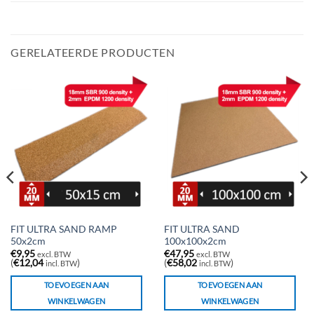
GERELATEERDE PRODUCTEN
FIT ULTRA SAND RAMP
FIT ULTRA SAND
50x2cm
100x100x2cm
€
9,95
€
47,95
excl. BTW
excl. BTW
(
€
12,04
)
(
€
58,02
)
incl. BTW
incl. BTW
TOEVOEGEN AAN
TOEVOEGEN AAN
WINKELWAGEN
WINKELWAGEN