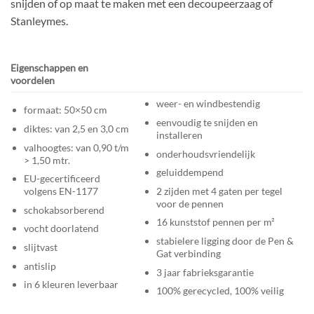
snijden of op maat te maken met een decoupeerzaag of
Stanleymes.
Eigenschappen en
voordelen
weer- en windbestendig
formaat: 50×50 cm
eenvoudig te snijden en
diktes: van 2,5 en 3,0 cm
installeren
valhoogtes: van 0,90 t/m
onderhoudsvriendelijk
> 1,50 mtr.
geluiddempend
EU-gecertificeerd
2 zijden met 4 gaten per tegel
volgens EN-1177
voor de pennen
schokabsorberend
16 kunststof pennen per m²
vocht doorlatend
stabielere ligging door de Pen &
slijtvast
Gat verbinding
antislip
3 jaar fabrieksgarantie
in 6 kleuren leverbaar
100% gerecycled, 100% veilig