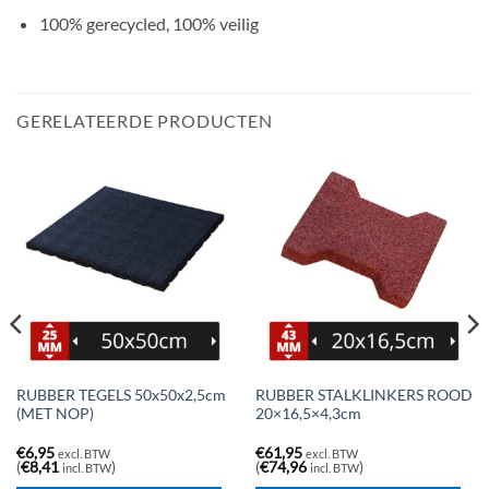
100% gerecycled, 100% veilig
GERELATEERDE PRODUCTEN
RUBBER TEGELS 50x50x2,5cm
RUBBER STALKLINKERS ROOD
(MET NOP)
20×16,5×4,3cm
€
6,95
€
61,95
excl. BTW
excl. BTW
(
€
8,41
)
(
€
74,96
)
incl. BTW
incl. BTW