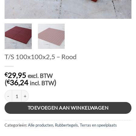
T/S 100x100x2,5 – Rood
29,95
€
excl. BTW
(
36,24
)
€
incl. BTW
T/S 100x100x2,5 - Rood aantal
TOEVOEGEN AAN WINKELWAGEN
Categorieën:
Alle producten
,
Rubbertegels
,
Terras en speelplaats