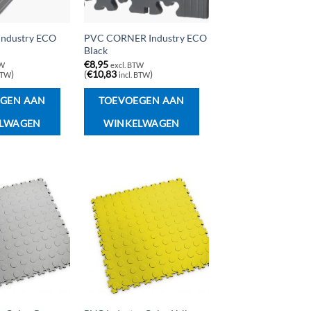
ndustry ECO
PVC CORNER Industry ECO
Black
€
8,95
TW
excl. BTW
)
(
€
10,83
)
 BTW
incl. BTW
GEN AAN
TOEVOEGEN AAN
LWAGEN
WINKELWAGEN