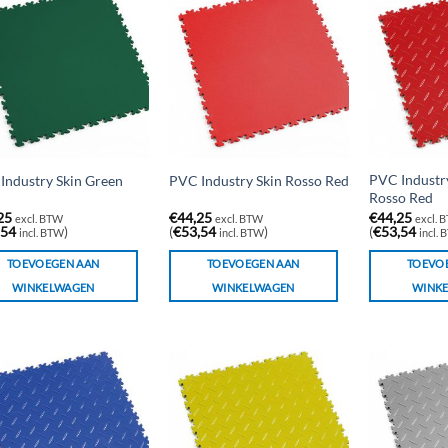
PVC Industr
Industry Skin Green
PVC Industry Skin Rosso Red
Rosso Red
25
€
44,25
€
44,25
excl. BTW
excl. BTW
excl. 
,54
)
(
€
53,54
)
(
€
53,54
incl. BTW
incl. BTW
incl.
TOEVOEGEN AAN
TOEVOEGEN AAN
TOEVO
WINKELWAGEN
WINKELWAGEN
WINK