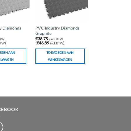
y Diamonds
PVC Industry Diamonds
Graphite
€
38,75
BTW
excl. BTW
)
(
€
46,89
)
 BTW
incl. BTW
EGEN AAN
TOEVOEGEN AAN
ELWAGEN
WINKELWAGEN
CEBOOK