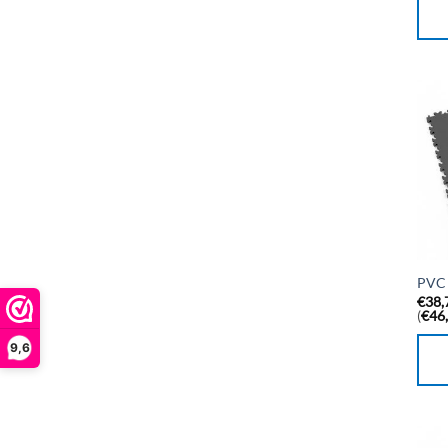
PVC 
€
38,
(
€
46
9,6