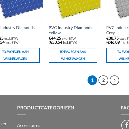
Industry Diamonds
PVC Industry Diamonds
PVC Industr
Yellow
Grey
25
€
44,25
€
38,75
excl. BTW
excl. BTW
excl. 
,54
)
(
€
53,54
)
(
€
46,89
incl. BTW
incl. BTW
incl.
TOEVOEGEN AAN
TOEVOEGEN AAN
TOEVO
WINKELWAGEN
WINKELWAGEN
WINK
1
2
PRODUCTCATEGORIEËN
FA
n en
Accessoires