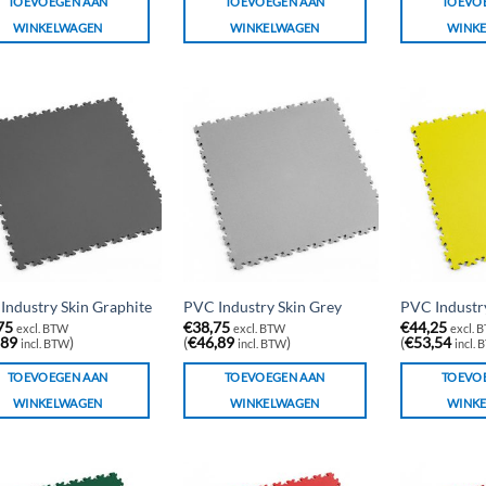
TOEVOEGEN AAN
TOEVOEGEN AAN
TOEVO
WINKELWAGEN
WINKELWAGEN
WINK
Industry Skin Graphite
PVC Industry Skin Grey
PVC Industry
75
€
38,75
€
44,25
excl. BTW
excl. BTW
excl. 
,89
)
(
€
46,89
)
(
€
53,54
incl. BTW
incl. BTW
incl.
TOEVOEGEN AAN
TOEVOEGEN AAN
TOEVO
WINKELWAGEN
WINKELWAGEN
WINK