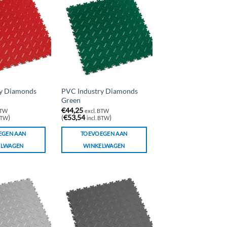
y Diamonds
PVC Industry Diamonds
Green
€
44,25
BTW
excl. BTW
)
(
€
53,54
)
 BTW
incl. BTW
EGEN AAN
TOEVOEGEN AAN
ELWAGEN
WINKELWAGEN