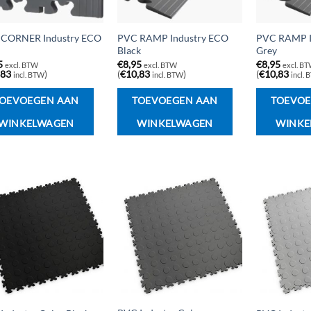
CORNER Industry ECO
PVC RAMP Industry ECO
PVC RAMP I
Black
Grey
5
€
8,95
€
8,95
excl. BTW
excl. BTW
excl. B
,83
)
(
€
10,83
)
(
€
10,83
incl. BTW
incl. BTW
incl.
OEVOEGEN AAN
TOEVOEGEN AAN
TOEVOE
WINKELWAGEN
WINKELWAGEN
WINKE