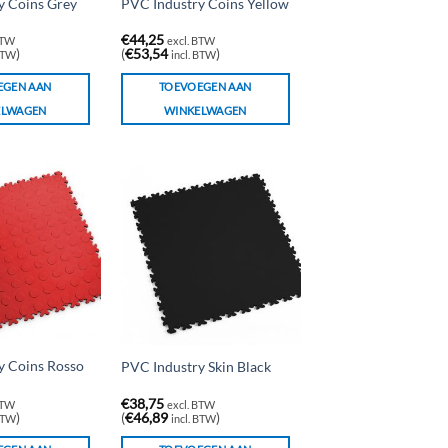
y Coins Grey
PVC Industry Coins Yellow
€
44,25
BTW
excl. BTW
)
(
€
53,54
)
 BTW
incl. BTW
EGEN AAN
TOEVOEGEN AAN
ELWAGEN
WINKELWAGEN
y Coins Rosso
PVC Industry Skin Black
€
38,75
BTW
excl. BTW
)
(
€
46,89
)
 BTW
incl. BTW