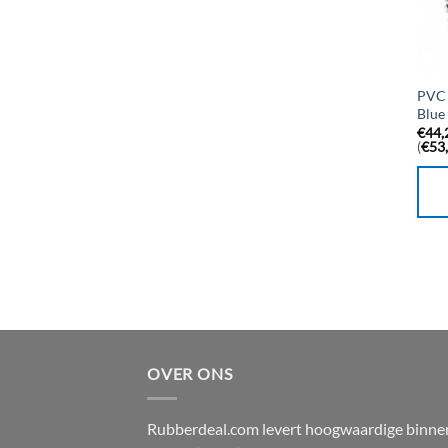
PVC 
Blue
€
44,
(
€
53
OVER ONS
Rubberdeal.com levert hoogwaardige binne