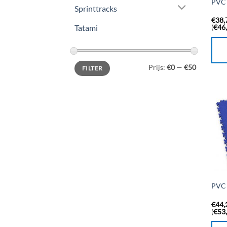
PVC 
Sprinttracks
€
38,
(
€
46
Tatami
Min.
Max.
Prijs:
€0
—
€50
FILTER
prijs
prijs
PVC 
€
44,
(
€
53