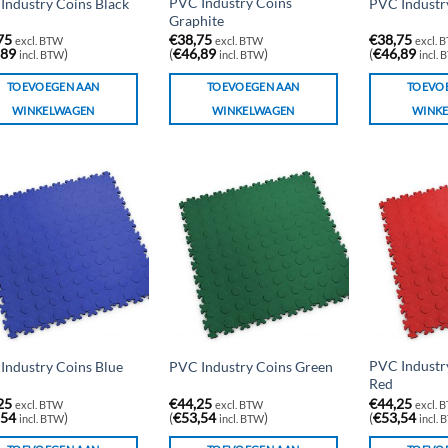
PVC Industry Coins
Industry Coins Black
PVC Industr
Graphite
75
€
38,75
€
38,75
excl. BTW
excl. BTW
excl. 
,89
)
(
€
46,89
)
(
€
46,89
incl. BTW
incl. BTW
incl.
TOEVOEGEN AAN
TOEVOEGEN AAN
TOEVO
WINKELWAGEN
WINKELWAGEN
WINK
PVC Industr
Industry Coins Blue
PVC Industry Coins Green
Red
25
€
44,25
€
44,25
excl. BTW
excl. BTW
excl. 
,54
)
(
€
53,54
)
(
€
53,54
incl. BTW
incl. BTW
incl.