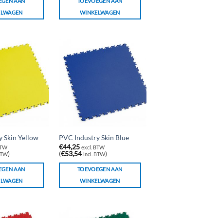
EGEN AAN
TOEVOEGEN AAN
ELWAGEN
WINKELWAGEN
 Skin Yellow
PVC Industry Skin Blue
€
44,25
BTW
excl. BTW
)
(
€
53,54
)
 BTW
incl. BTW
EGEN AAN
TOEVOEGEN AAN
ELWAGEN
WINKELWAGEN