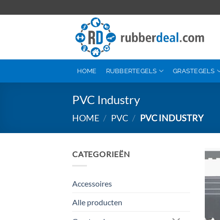
Ga
naar
inhoud
HOME
RUBBERTEGELS
GRASTEGELS
PVC Industry
HOME
/
PVC
/
PVC INDUSTRY
CATEGORIEËN
Accessoires
Alle producten