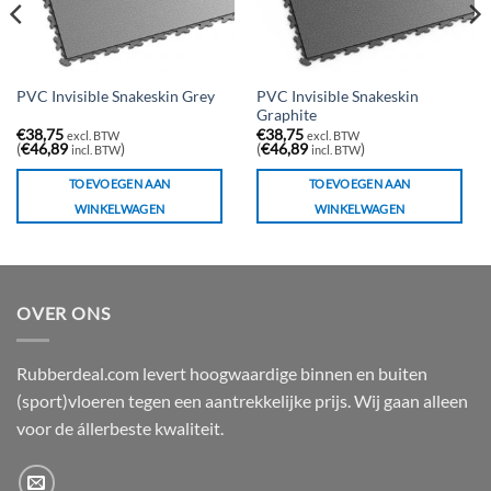
PVC Invisible Snakeskin
PVC Invisible Snakeskin Grey
Graphite
€
38,75
€
38,75
excl. BTW
excl. BTW
(
€
46,89
)
(
€
46,89
)
incl. BTW
incl. BTW
TOEVOEGEN AAN
TOEVOEGEN AAN
WINKELWAGEN
WINKELWAGEN
OVER ONS
Rubberdeal.com levert hoogwaardige binnen en buiten
(sport)vloeren tegen een aantrekkelijke prijs. Wij gaan alleen
voor de állerbeste kwaliteit.