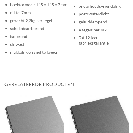
hoekformaat: 145 x 145 x 7mm
onderhoudsvriendelijk
dikte: 7mm.
poetswaterdicht
gewicht 2,2kg per tegel
geluiddempend
schokabsorberend
4 tegels per m2
isolerend
Tot 12 jaar
fabrieksgarantie
slijtvast
makkelijk en snel te leggen
GERELATEERDE PRODUCTEN