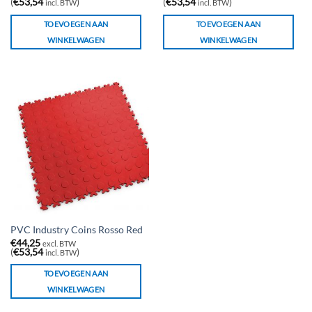
(
€
53,54
)
(
€
53,54
)
incl. BTW
incl. BTW
TOEVOEGEN AAN
TOEVOEGEN AAN
WINKELWAGEN
WINKELWAGEN
PVC Industry Coins Rosso Red
€
44,25
excl. BTW
(
€
53,54
)
incl. BTW
TOEVOEGEN AAN
WINKELWAGEN