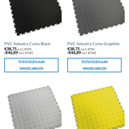
PVC Industry Coins Black
PVC Industry Coins Graphite
€
38,75
€
38,75
excl. BTW
excl. BTW
(
€
46,89
)
(
€
46,89
)
incl. BTW
incl. BTW
TOEVOEGEN AAN
TOEVOEGEN AAN
WINKELWAGEN
WINKELWAGEN