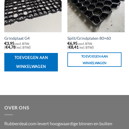
Grindplaat G4
Split/Grindplaten 80×60
€
3,95
€
6,95
excl. BTW
excl. BTW
(
€
4,78
)
(
€
8,41
)
incl. BTW
incl. BTW
TOEVOEGEN AAN
TOEVOEGEN AAN
WINKELWAGEN
WINKELWAGEN
OVER ONS
Rubberdeal.com levert hoogwaardige binnen en buiten