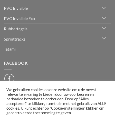
PVC Invisible
PVC Invisible Eco
Rubbertegels
Sprinttracks
Tatami
FACEBOOK
We gebruiken cookies op onze website om u de meest
relevante ervaring te bieden door uw voorkeuren en
herhaalde bezoeken te onthouden. Door op "Alles
PayPal
Bancontact
IDeal
Maestro
Mollie
accepteren" te klikken, stemt u in met het gebruik van ALLE
cookies. U kunt echter op "Cookie-instellingen" klikken om
gecontroleerde toestemming te geven.
DISCLAIMER
ALGEMENE VOORWAARDEN
RETOURNEREN