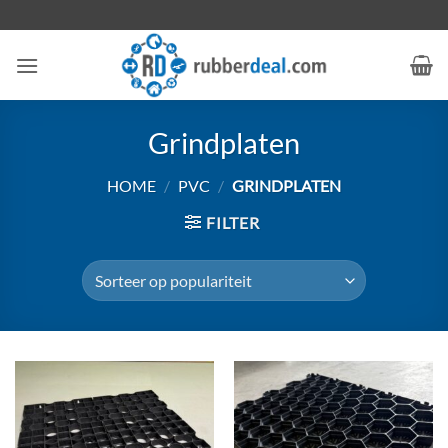
Ga
naar
inhoud
Grindplaten
HOME
/
PVC
/
GRINDPLATEN
FILTER