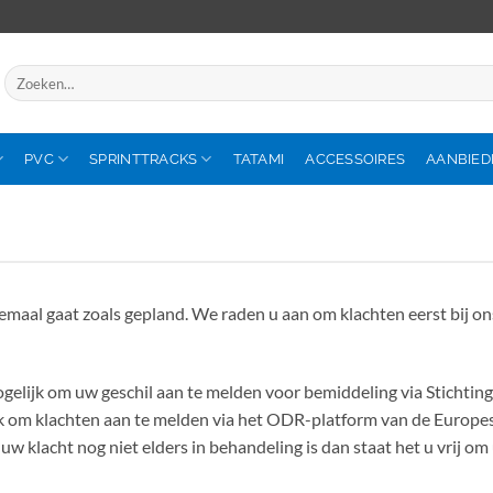
Zoeken
naar:
PVC
SPRINTTRACKS
TATAMI
ACCESSOIRES
AANBIED
elemaal gaat zoals gepland. We raden u aan om klachten eerst bij o
 mogelijk om uw geschil aan te melden voor bemiddeling via Stichti
k om klachten aan te melden via het ODR-platform van de Europe
uw klacht nog niet elders in behandeling is dan staat het u vrij o