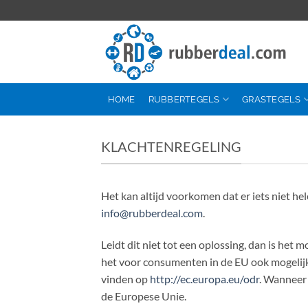
Ga
naar
inhoud
HOME
RUBBERTEGELS
GRASTEGELS
KLACHTENREGELING
Het kan altijd voorkomen dat er iets niet h
info@rubberdeal.com
.
Leidt dit niet tot een oplossing, dan is het
het voor consumenten in de EU ook mogelij
vinden op
http://ec.europa.eu/odr
. Wanneer 
de Europese Unie.