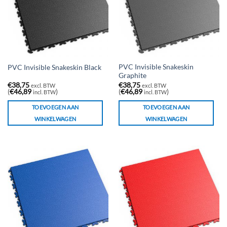
PVC Invisible Snakeskin
PVC Invisible Snakeskin Black
Graphite
€
38,75
€
38,75
excl. BTW
excl. BTW
(
€
46,89
)
(
€
46,89
)
incl. BTW
incl. BTW
TOEVOEGEN AAN
TOEVOEGEN AAN
WINKELWAGEN
WINKELWAGEN