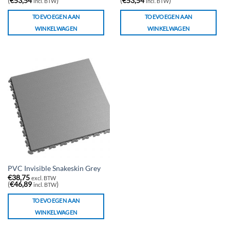
(
€
53,54
)
(
€
53,54
)
incl. BTW
incl. BTW
TOEVOEGEN AAN
TOEVOEGEN AAN
WINKELWAGEN
WINKELWAGEN
PVC Invisible Snakeskin Grey
€
38,75
excl. BTW
(
€
46,89
)
incl. BTW
TOEVOEGEN AAN
WINKELWAGEN