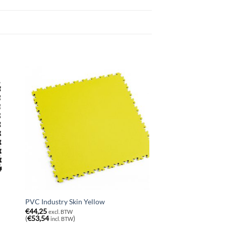
PVC Industry Skin Yellow
€
44,25
excl. BTW
(
€
53,54
)
incl. BTW