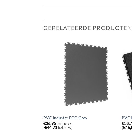
GERELATEERDE PRODUCTEN
s Graphite
PVC Industry ECO Grey
PVC I
€
36,95
€
38,
excl. BTW
(
€
44,71
)
(
€
46,
incl. BTW