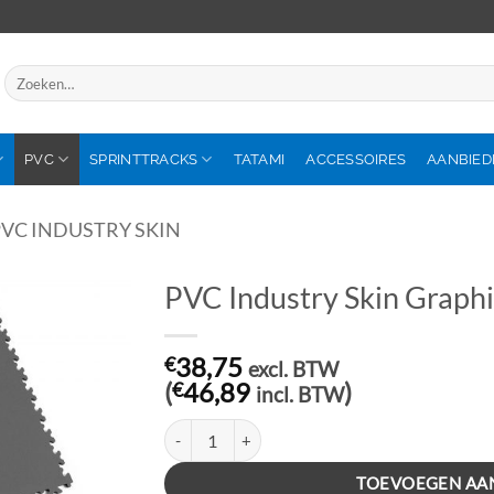
Zoeken
naar:
PVC
SPRINTTRACKS
TATAMI
ACCESSOIRES
AANBIED
VC INDUSTRY SKIN
PVC Industry Skin Graphi
€
38,75
excl. BTW
(
€
46,89
)
incl. BTW
PVC Industry Skin Graphite aantal
TOEVOEGEN AA