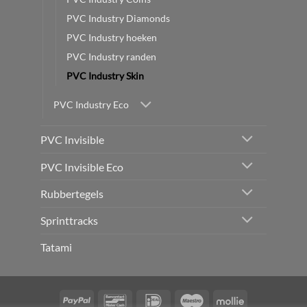
PVC Industry Diamonds
PVC Industry hoeken
PVC Industry randen
PVC Industry Skin
PVC Industry Eco
PVC Invisible
PVC Invisible Eco
Rubbertegels
Sprinttracks
Tatami
PayPal
Bancontact
IDeal
Maestro
Mollie