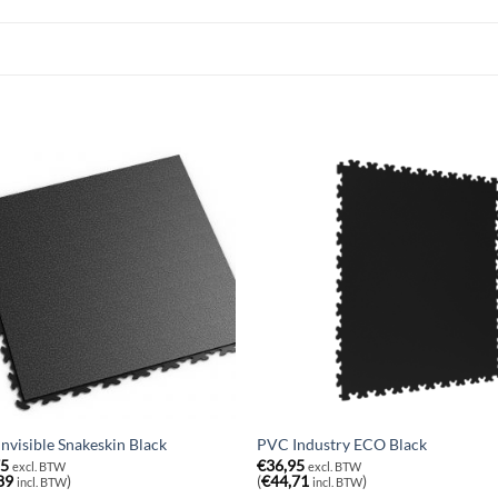
nvisible Snakeskin Black
PVC Industry ECO Black
75
€
36,95
excl. BTW
excl. BTW
89
)
(
€
44,71
)
incl. BTW
incl. BTW