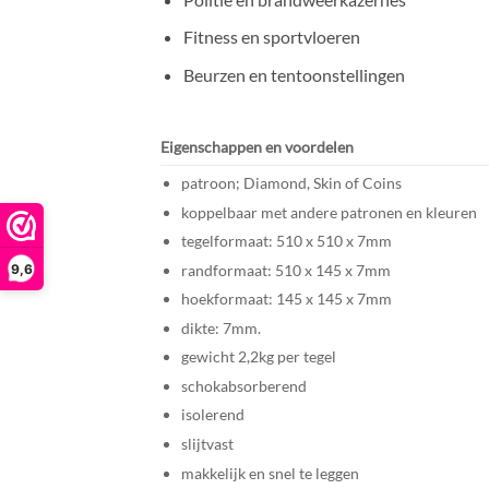
Fitness en sportvloeren
Beurzen en tentoonstellingen
Eigenschappen en voordelen
patroon; Diamond, Skin of Coins
koppelbaar met andere patronen en kleuren
tegelformaat: 510 x 510 x 7mm
9,6
randformaat: 510 x 145 x 7mm
hoekformaat: 145 x 145 x 7mm
dikte: 7mm.
gewicht 2,2kg per tegel
schokabsorberend
isolerend
slijtvast
makkelijk en snel te leggen