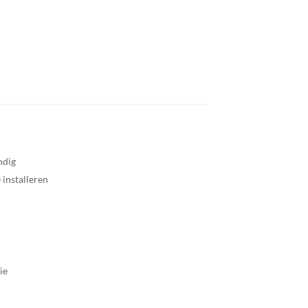
ndig
 installeren
ie