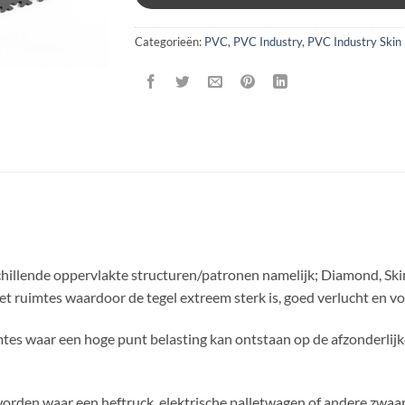
Categorieën:
PVC
,
PVC Industry
,
PVC Industry Skin
chillende oppervlakte structuren/patronen namelijk; Diamond, Skin
t ruimtes waardoor de tegel extreem sterk is, goed verlucht en vo
tes waar een hoge punt belasting kan ontstaan op de afzonderlijk
rden waar een heftruck, elektrische palletwagen of andere zwaar