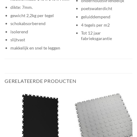
onderhoudsvriendelijk
dikte: 7mm.
poetswaterdicht
gewicht 2,2kg per tegel
geluiddempend
schokabsorberend
4 tegels per m2
isolerend
Tot 12 jaar
fabrieksgarantie
slijtvast
makkelijk en snel te leggen
GERELATEERDE PRODUCTEN