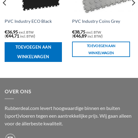
PVC Industry ECO Black
PVC Industry Coins Grey
€
36,95
€
38,75
excl. BTW
excl. BTW
(
€
44,71
)
(
€
46,89
)
incl. BTW
incl. BTW
TOEVOEGEN AAN
TOEVOEGEN AAN
WINKELWAGEN
WINKELWAGEN
OVER ONS
Rubberdeal.com levert hoogwaardige binnen en buiten
(sport)vloeren tegen een aantrekkelijke prijs. Wij gaan alleen
voor de állerbeste kwaliteit.