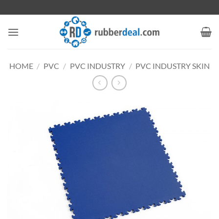
Ga
naar
inhoud
HOME
/
PVC
/
PVC INDUSTRY
/
PVC INDUSTRY SKIN