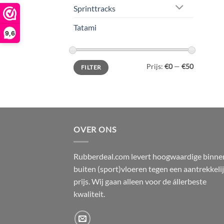
Sprinttracks
Tatami
9,6
Min.
Max.
Prijs:
€0
—
€50
FILTER
prijs
prijs
OVER ONS
Rubberdeal.com levert hoogwaardige binne
buiten (sport)vloeren tegen een aantrekkeli
prijs. Wij gaan alleen voor de állerbeste
kwaliteit.