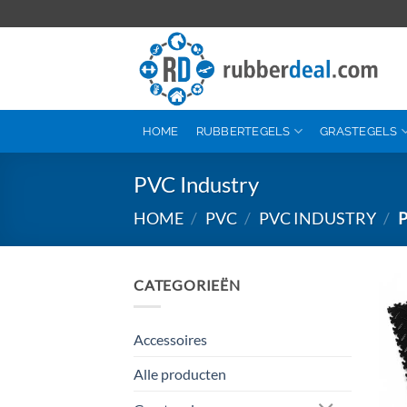
Ga
naar
inhoud
HOME
RUBBERTEGELS
GRASTEGELS
PVC Industry
HOME
/
PVC
/
PVC INDUSTRY
/
P
CATEGORIEËN
Accessoires
Alle producten