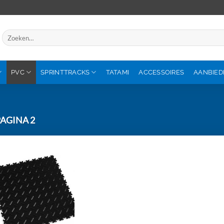
Zoeken
naar:
PVC
SPRINTTRACKS
TATAMI
ACCESSOIRES
AANBIED
AGINA 2