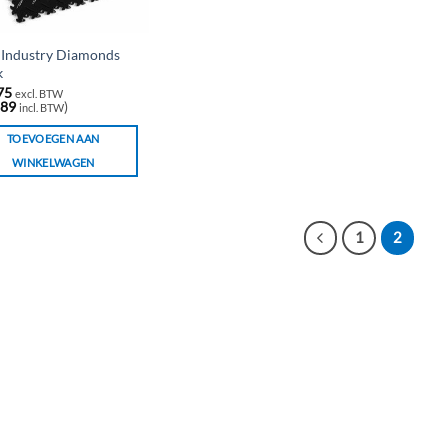
Industry Diamonds
k
75
excl. BTW
,89
)
incl. BTW
TOEVOEGEN AAN
WINKELWAGEN
1
2