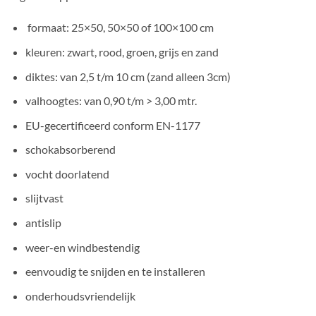
formaat: 25×50, 50×50 of 100×100 cm
kleuren: zwart, rood, groen, grijs en zand
diktes: van 2,5 t/m 10 cm (zand alleen 3cm)
valhoogtes: van 0,90 t/m > 3,00 mtr.
EU-gecertificeerd conform EN-1177
schokabsorberend
vocht doorlatend
slijtvast
antislip
weer-en windbestendig
eenvoudig te snijden en te installeren
onderhoudsvriendelijk