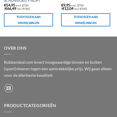
SCHIJNVOEG + NOP)
€
54,95
€
9,95
excl. BTW
excl. BTW
(
€
66,49
)
(
€
12,04
)
incl. BTW
incl. BTW
TOEVOEGEN AAN
TOEVOEGEN AAN
WINKELWAGEN
WINKELWAGEN
OVER ONS
Rubberdeal.com levert hoogwaardige binnen en buiten
(sport)vloeren tegen een aantrekkelijke prijs. Wij gaan alleen
voor de állerbeste kwaliteit.
PRODUCTCATEGORIEËN