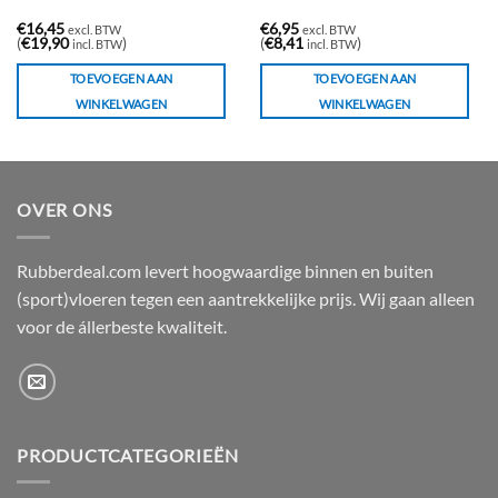
€
16,45
€
6,95
excl. BTW
excl. BTW
(
€
19,90
)
(
€
8,41
)
incl. BTW
incl. BTW
TOEVOEGEN AAN
TOEVOEGEN AAN
WINKELWAGEN
WINKELWAGEN
OVER ONS
Rubberdeal.com levert hoogwaardige binnen en buiten
(sport)vloeren tegen een aantrekkelijke prijs. Wij gaan alleen
voor de állerbeste kwaliteit.
PRODUCTCATEGORIEËN