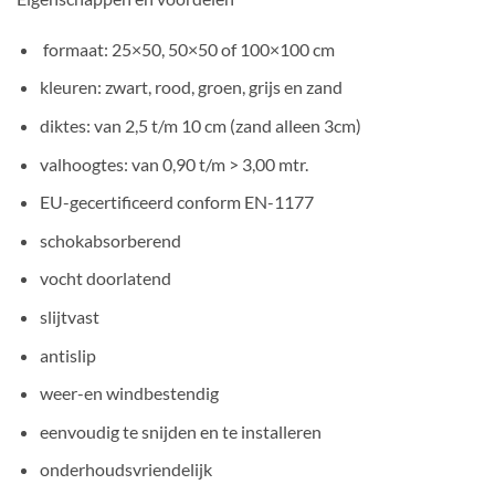
formaat: 25×50, 50×50 of 100×100 cm
kleuren: zwart, rood, groen, grijs en zand
diktes: van 2,5 t/m 10 cm (zand alleen 3cm)
valhoogtes: van 0,90 t/m > 3,00 mtr.
EU-gecertificeerd conform EN-1177
schokabsorberend
vocht doorlatend
slijtvast
antislip
weer-en windbestendig
eenvoudig te snijden en te installeren
onderhoudsvriendelijk