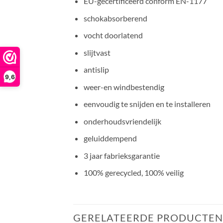
EU-gecertificeerd conform EN-1177
schokabsorberend
vocht doorlatend
slijtvast
antislip
9,6
weer-en windbestendig
eenvoudig te snijden en te installeren
onderhoudsvriendelijk
geluiddempend
3 jaar fabrieksgarantie
100% gerecycled, 100% veilig
GERELATEERDE PRODUCTEN