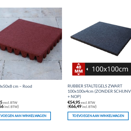
RUBBER STALTEGELS ZWART
0x50x8 cm – Rood
100x100x4cm (ZONDER SCHIJN
+ NOP)
95
€
54,95
excl. BTW
excl. BTW
56
)
(
€
66,49
)
incl. BTW
incl. BTW
EVOEGEN AAN WINKELWAGEN
TOEVOEGEN AAN WINKELWAGEN