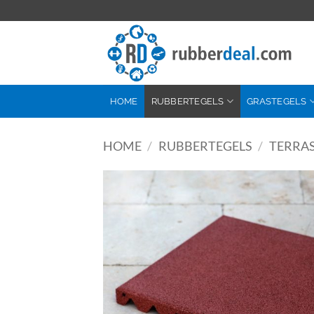
Ga
naar
inhoud
HOME
RUBBERTEGELS
GRASTEGELS
HOME
/
RUBBERTEGELS
/
TERRAS