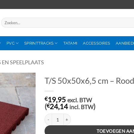
Zoeken
naar:
PVC
SPRINTTRACKS
TATAMI
ACCESSOIRES
AANBIED
 EN SPEELPLAATS
T/S 50x50x6,5 cm – Roo
€
19,95
excl. BTW
(
€
24,14
)
incl. BTW
T/S 50x50x6,5 cm - Rood aantal
TOEVOEGEN AA