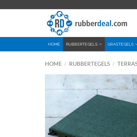
Ga
naar
inhoud
HOME
RUBBERTEGELS
GRASTEGELS
HOME
/
RUBBERTEGELS
/
TERRAS