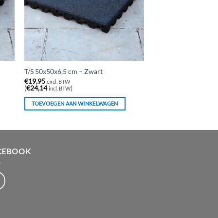
T/S 50x50x6,5 cm – Zwart
€
19,95
excl. BTW
(
€
24,14
)
incl. BTW
TOEVOEGEN AAN WINKELWAGEN
CEBOOK