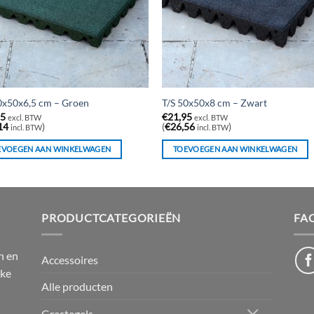
0x50x6,5 cm – Groen
T/S 50x50x8 cm – Zwart
95
€
21,95
excl. BTW
excl. BTW
14
)
(
€
26,56
)
incl. BTW
incl. BTW
EVOEGEN AAN WINKELWAGEN
TOEVOEGEN AAN WINKELWAGEN
PRODUCTCATEGORIEËN
FA
n en
Accessoires
jke
Alle producten
Grastegels