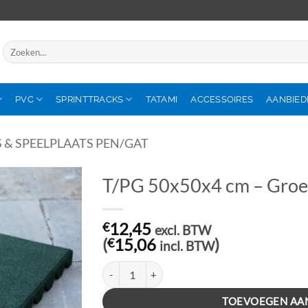
Zoeken
naar:
PVC
SPRINTTRACKS
TATAMI
ACCESSOIRES
AANBIED
 & SPEELPLAATS PEN/GAT
T/PG 50x50x4 cm – Gro
€
12,45
excl. BTW
(
€
15,06
)
incl. BTW
T/PG 50x50x4 cm – Groen aantal
TOEVOEGEN AA