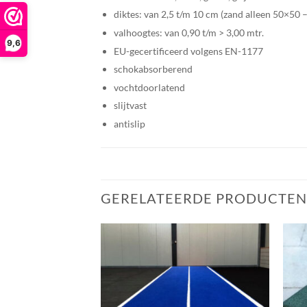
diktes: van 2,5 t/m 10 cm (zand alleen 50×50 
valhoogtes: van 0,90 t/m > 3,00 mtr.
9,6
EU-gecertificeerd volgens EN-1177
schokabsorberend
vochtdoorlatend
slijtvast
antislip
GERELATEERDE PRODUCTEN