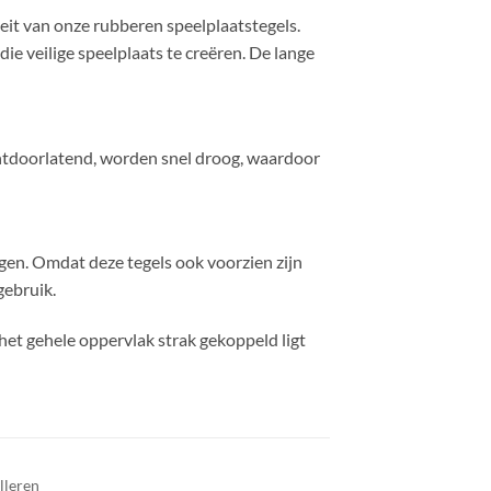
eit van onze rubberen speelplaatstegels.
ie veilige speelplaats te creëren. De lange
ochtdoorlatend, worden snel droog, waardoor
gen. Omdat deze tegels ook voorzien zijn
gebruik.
het gehele oppervlak strak gekoppeld ligt
lleren