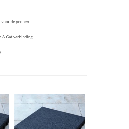
el voor de pennen
en & Gat verbinding
g