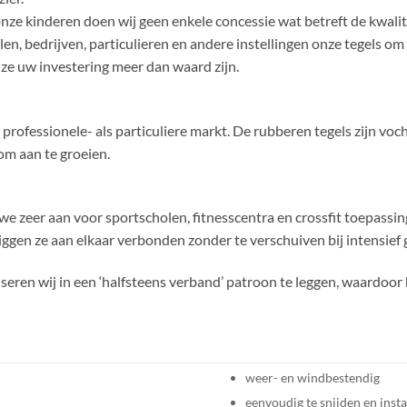
onze kinderen doen wij geen enkele concessie wat betreft de kwalit
n, bedrijven, particulieren en andere instellingen onze tegels om d
 ze uw investering meer dan waard zijn.
e professionele- als particuliere markt. De rubberen tegels zijn v
om aan te groeien.
e zeer aan voor sportscholen, fitnesscentra en crossfit toepassin
ggen ze aan elkaar verbonden zonder te verschuiven bij intensief 
seren wij in een ‘halfsteens verband’ patroon te leggen, waardoor 
weer- en windbestendig
eenvoudig te snijden en insta