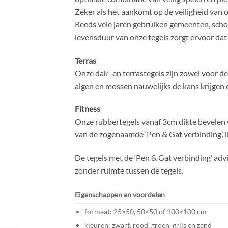
Zeker als het aankomt op de veiligheid van 
Reeds vele jaren gebruiken gemeenten, schole
levensduur van onze tegels zorgt ervoor dat
Terras
Onze dak- en terrastegels zijn zowel voor d
algen en mossen nauwelijks de kans krijgen 
Fitness
Onze rubbertegels vanaf 3cm dikte bevelen w
van de zogenaamde ‘Pen & Gat verbinding’, li
De tegels met de ‘Pen & Gat verbinding’ advi
zonder ruimte tussen de tegels.
Eigenschappen en voordelen
formaat: 25×50, 50×50 of 100×100 cm
kleuren: zwart, rood, groen, grijs en zand