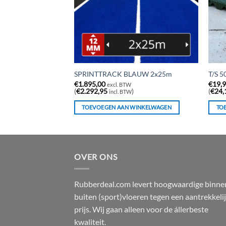
00x2,5cm
SPRINTTRACK BLAUW 2x25m
T/S 5
€
1.895,00
€
19,
excl. BTW
(
€
2.292,95
)
(
€
24,
incl. BTW
WINKELWAGEN
TOEVOEGEN AAN WINKELWAGEN
TO
OVER ONS
Rubberdeal.com levert hoogwaardige binne
buiten (sport)vloeren tegen een aantrekkeli
prijs. Wij gaan alleen voor de állerbeste
kwaliteit.