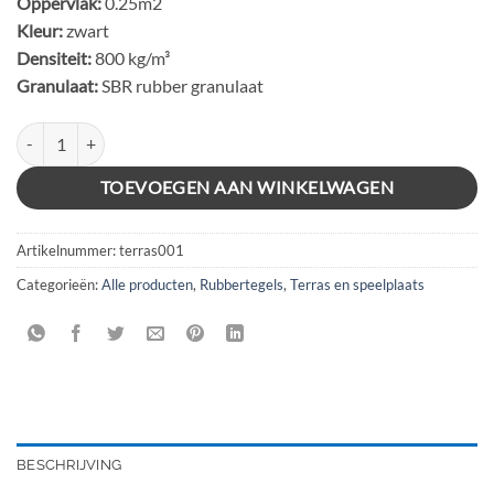
Oppervlak:
0.25m2
Kleur:
zwart
Densiteit:
800 kg/m³
Granulaat:
SBR rubber granulaat
RUBBER TEGELS 50x50x2,5cm (MET NOP) aantal
TOEVOEGEN AAN WINKELWAGEN
Artikelnummer:
terras001
Categorieën:
Alle producten
,
Rubbertegels
,
Terras en speelplaats
BESCHRIJVING