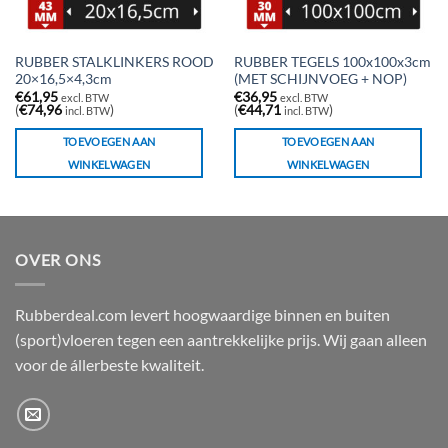
RUBBER STALKLINKERS ROOD
RUBBER TEGELS 100x100x3cm
20×16,5×4,3cm
(MET SCHIJNVOEG + NOP)
€
61,95
€
36,95
excl. BTW
excl. BTW
(
€
74,96
)
(
€
44,71
)
incl. BTW
incl. BTW
TOEVOEGEN AAN
TOEVOEGEN AAN
WINKELWAGEN
WINKELWAGEN
OVER ONS
Rubberdeal.com levert hoogwaardige binnen en buiten
(sport)vloeren tegen een aantrekkelijke prijs. Wij gaan alleen
voor de állerbeste kwaliteit.