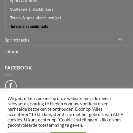
Sport & fitness
Staltegels & stalklinkers
Terras & speelplaats pen/gat
Terras en speelplaats
Sprinttracks
Tatami
FACEBOOK
We gebruiken cookies op onze website om u de meest
relevante ervaring te bieden door uw voorkeuren en
herhaalde bezoeken te onthouden. Door op "Alles
PayPal
Bancontact
IDeal
Maestro
Mollie
accepteren" te klikken, stemt u in met het gebruik van ALLE
cookies. U kunt echter op "Cookie-instellingen" klikken om
gecontroleerde toestemming te geven.
DISCLAIMER
ALGEMENE VOORWAARDEN
RETOURNEREN
BEDRIJFSGEGEVENS
PRIVACYBELEID
TRANSPORT