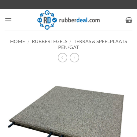
Ga
naar
inhoud
HOME
/
RUBBERTEGELS
/
TERRAS & SPEELPLAATS
PEN/GAT