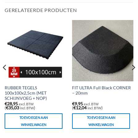
GERELATEERDE PRODUCTEN
RUBBER TEGELS
FIT ULTRA Full Black CORNER
100x100x2,5cm (MET
– 20mm
SCHIJNVOEG + NOP)
€
28,95
€
9,95
excl. BTW
excl. BTW
(
€
35,03
)
(
€
12,04
)
incl. BTW
incl. BTW
TOEVOEGEN AAN
TOEVOEGEN AAN
WINKELWAGEN
WINKELWAGEN