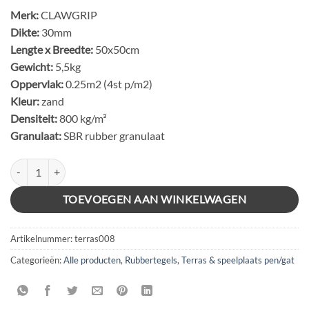
Merk:
CLAWGRIP
Dikte:
30mm
Lengte x Breedte:
50x50cm
Gewicht:
5,5kg
Oppervlak:
0.25m2 (4st p/m2)
Kleur:
zand
Densiteit:
800 kg/m³
Granulaat:
SBR rubber granulaat
RUBBER TEGELS 50x50x3cm PEN & GAT (MET NOP) ZAND aantal
TOEVOEGEN AAN WINKELWAGEN
Artikelnummer:
terras008
Categorieën:
Alle producten
,
Rubbertegels
,
Terras & speelplaats pen/gat