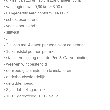
• diktes: van 2,5 t/m 10 cm (zand alleen 3cm)
• valhoogtes: van 0,90 t/m > 3,00 mtr.
• EU-gecertificeerd conform EN-1177
• schokabsorberend
• vocht doorlatend
• slijtvast
• antislip
• 2 zijden met 4 gaten per tegel voor de pennen
• 16 kunststof pennen per m²
• stabielere ligging door de Pen & Gat verbinding
• weer-en windbestendig
• eenvoudig te snijden en te installeren
• onderhoudsvriendelijk
• geluiddempend
• 3 jaar fabrieksgarantie
• 100% gerecycled, 100% veilig