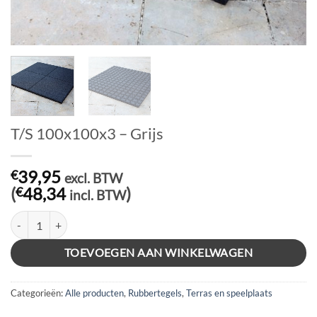
T/S 100x100x3 – Grijs
39,95
€
excl. BTW
(
48,34
)
€
incl. BTW
T/S 100x100x3 - Grijs aantal
TOEVOEGEN AAN WINKELWAGEN
Categorieën:
Alle producten
,
Rubbertegels
,
Terras en speelplaats