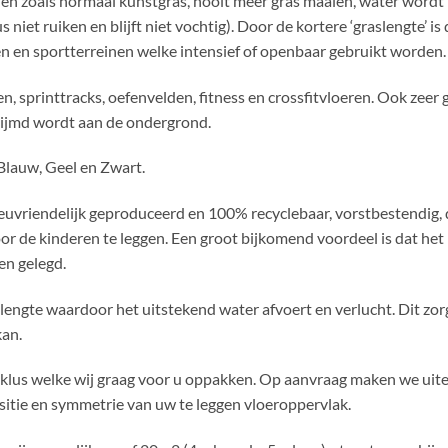
inden zoals normaal kunstgras, nooit meer gras maaien, water word
niet ruiken en blijft niet vochtig). Door de kortere ‘graslengte’ is
den en sportterreinen welke intensief of openbaar gebruikt worden.
n, sprinttracks, oefenvelden, fitness en crossfitvloeren. Ook zeer 
rlijmd wordt aan de ondergrond.
 Blauw, Geel en Zwart.
ilieuvriendelijk geproduceerd en 100% recyclebaar, vorstbestendig,
oor de kinderen te leggen. Een groot bijkomend voordeel is dat het
n gelegd.
slengte waardoor het uitstekend water afvoert en verlucht. Dit zo
kan.
n klus welke wij graag voor u oppakken. Op aanvraag maken we uit
sitie en symmetrie van uw te leggen vloeroppervlak.