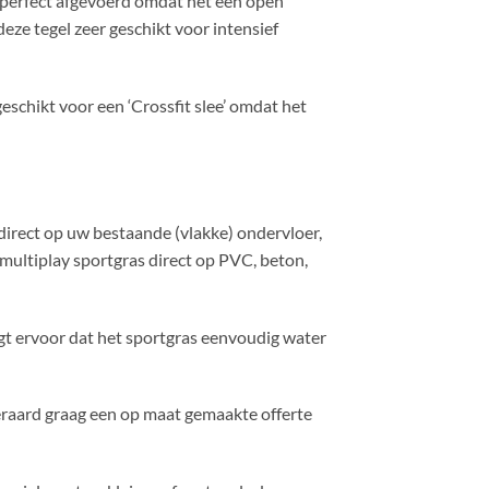
t perfect afgevoerd omdat het een open
 deze tegel zeer geschikt voor intensief
geschikt voor een ‘Crossfit slee’ omdat het
 direct op uw bestaande (vlakke) ondervloer,
 multiplay sportgras direct op PVC, beton,
rgt ervoor dat het sportgras eenvoudig water
eraard graag een op maat gemaakte offerte