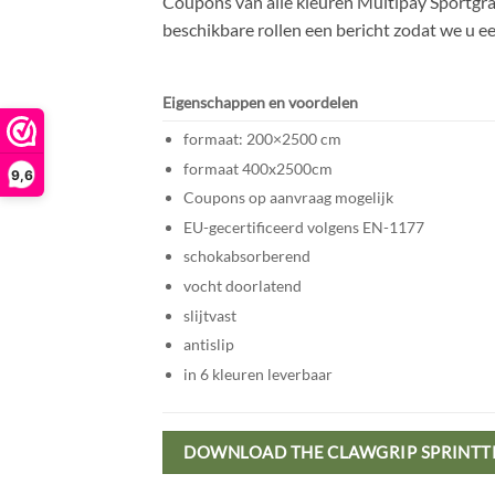
Coupons van alle kleuren Multipay Sportgras 
beschikbare rollen een bericht zodat we u ee
Eigenschappen en voordelen
formaat: 200×2500 cm
formaat 400x2500cm
9,6
Coupons op aanvraag mogelijk
EU-gecertificeerd volgens EN-1177
schokabsorberend
vocht doorlatend
slijtvast
antislip
in 6 kleuren leverbaar
DOWNLOAD THE CLAWGRIP SPRINTT