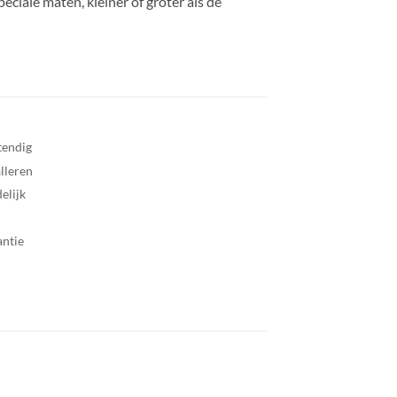
eciale maten, kleiner of groter als de
tendig
alleren
elijk
antie