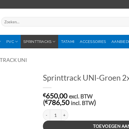
Zoeken
naar:
PVC
SPRINTTRACKS
TATAMI
ACCESSOIRES
AANBIED
TRACK UNI
Sprinttrack UNI-Groen 
€
650,00
excl. BTW
(
€
786,50
)
incl. BTW
Sprinttrack UNI-Groen 2x10m aantal
TOEVOEGEN AA