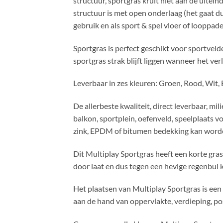
structuur, sportgras krult niet aan de uite
structuur is met open onderlaag (het gaat dus 
gebruik en als sport & spel vloer of looppa
Sportgras is perfect geschikt voor sportvelde
sportgras strak blijft liggen wanneer het ve
Leverbaar in zes kleuren: Groen, Rood, Wit,
De allerbeste kwaliteit, direct leverbaar, m
balkon, sportplein, oefenveld, speelplaats v
zink, EPDM of bitumen bedekking kan worde
Dit Multiplay Sportgras heeft een korte gra
door laat en dus tegen een hevige regenbui 
Het plaatsen van Multiplay Sportgras is ee
aan de hand van oppervlakte, verdieping, po