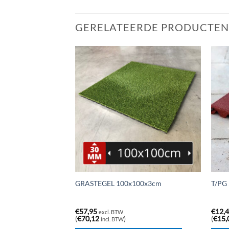
GERELATEERDE PRODUCTEN
00x100x3cm (MET
GRASTEGEL 100x100x3cm
T/PG
OP)
€
57,95
€
12,
excl. BTW
(
€
70,12
)
(
€
15,
incl. BTW