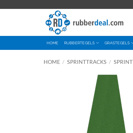
Ga
naar
inhoud
HOME
RUBBERTEGELS
GRASTEGELS
HOME
/
SPRINTTRACKS
/
SPRINT