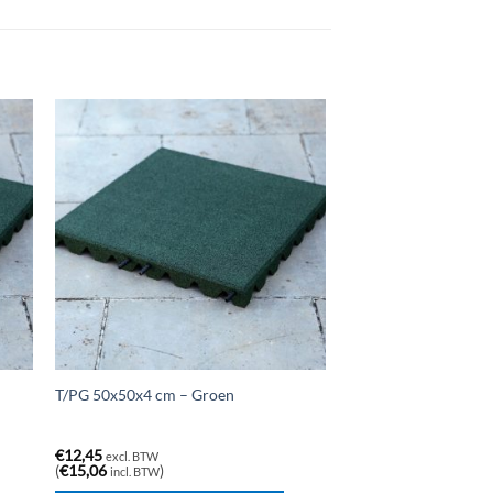
T/PG 50x50x4 cm – Groen
€
12,45
excl. BTW
(
€
15,06
)
incl. BTW