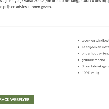
zijn mogelijk vanaf 20m2 (4m breed x 5m lang), stuurt u ons bij sp
n prijs en advies kunnen geven.
weer- en windbes
Te snijden en inst
onderhoudsvriend
geluiddempend
3 jaar fabrieksgar
100% veilig
RACK WEBFLYER