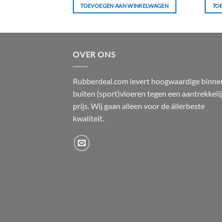
WINKELWAGEN
TOEVOEGEN AAN WINKELWAGEN
TO
OVER ONS
Rubberdeal.com levert hoogwaardige binne
buiten (sport)vloeren tegen een aantrekkeli
prijs. Wij gaan alleen voor de állerbeste
kwaliteit.