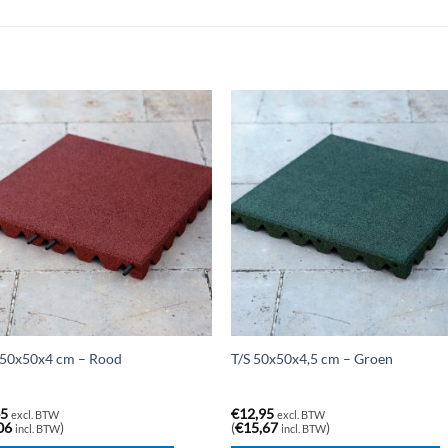
 50x50x4 cm – Rood
T/S 50x50x4,5 cm – Groen
45
€
12,95
excl. BTW
excl. BTW
06
)
(
€
15,67
)
incl. BTW
incl. BTW