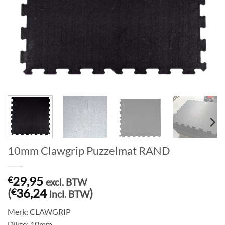
10mm Clawgrip Puzzelmat RAND
29,95
€
excl. BTW
(
36,24
)
€
incl. BTW
Merk: CLAWGRIP
Dikte: 10mm