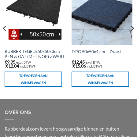
RUBBER TEGELS 50x50x3cm
T/PG 50x50x4 cm – Zwart
PEN & GAT (MET NOP) ZWART
€
9,95
€
12,45
excl. BTW
excl. BTW
(
€
12,04
)
(
€
15,06
)
incl. BTW
incl. BTW
TOEVOEGEN AAN
TOEVOEGEN AAN
WINKELWAGEN
WINKELWAGEN
OVER ONS
Rubberdeal.com levert hoogwaardige binnen en buiten
(sport)vloeren tegen een aantrekkelijke prijs. Wij gaan alleen