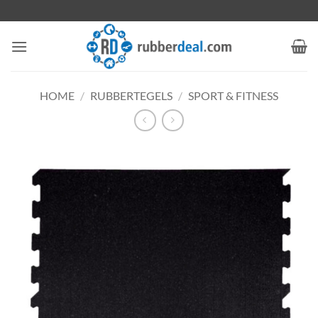
Ga
naar
inhoud
HOME
/
RUBBERTEGELS
/
SPORT & FITNESS