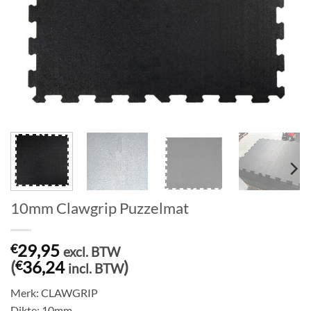
10mm Clawgrip Puzzelmat
29,95
€
excl. BTW
(
36,24
)
€
incl. BTW
Merk: CLAWGRIP
Dikte: 10mm