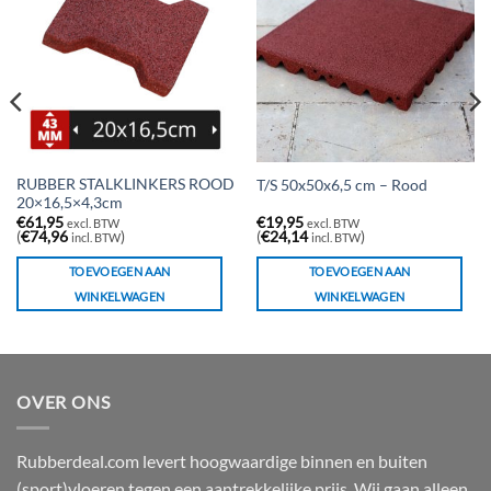
RUBBER STALKLINKERS ROOD
T/S 50x50x6,5 cm – Rood
20×16,5×4,3cm
€
61,95
€
19,95
excl. BTW
excl. BTW
(
€
74,96
)
(
€
24,14
)
incl. BTW
incl. BTW
TOEVOEGEN AAN
TOEVOEGEN AAN
WINKELWAGEN
WINKELWAGEN
OVER ONS
Rubberdeal.com levert hoogwaardige binnen en buiten
(sport)vloeren tegen een aantrekkelijke prijs. Wij gaan alleen