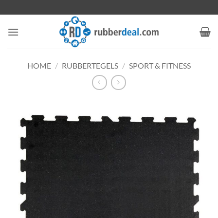
Ga
naar
inhoud
HOME
/
RUBBERTEGELS
/
SPORT & FITNESS