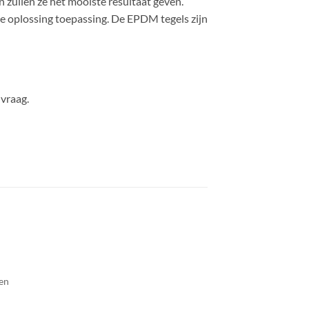
 zullen ze het mooiste resultaat geven.
e oplossing toepassing. De EPDM tegels zijn
vraag.
nen