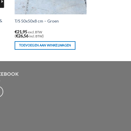
 &
T/S 50x50x8 cm – Groen
€
21,95
excl. BTW
(
€
26,56
)
incl. BTW
TOEVOEGEN AAN WINKELWAGEN
CEBOOK