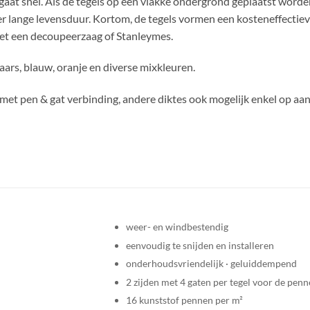
at snel. Als de tegels op een vlakke ondergrond geplaatst worden
r lange levensduur. Kortom, de tegels vormen een kosteneffectiev
et een decoupeerzaag of Stanleymes.
paars, blauw, oranje en diverse mixkleuren.
et pen & gat verbinding, andere diktes ook mogelijk enkel op aan
weer- en windbestendig
eenvoudig te snijden en installeren
onderhoudsvriendelijk · geluiddempend
2 zijden met 4 gaten per tegel voor de pen
16 kunststof pennen per m²