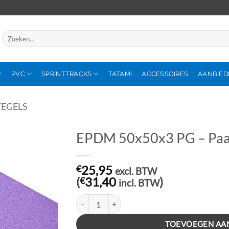
Zoeken
naar:
PVC
SPRINTTRACKS
TATAMI
ACCESSOIRES
AANBIED
TEGELS
EPDM 50x50x3 PG – Paa
€
25,95
excl. BTW
(
€
31,40
)
incl. BTW
EPDM 50x50x3 PG - Paars aantal
TOEVOEGEN AA