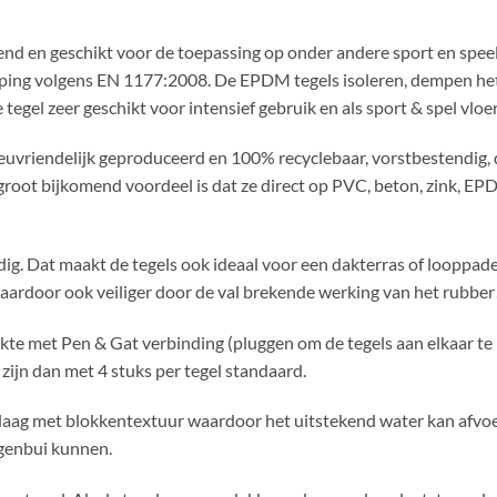
end en geschikt voor de toepassing op onder andere sport en spee
ping volgens EN 1177:2008. De EPDM tegels isoleren, dempen het g
 tegel zeer geschikt voor intensief gebruik en als sport & spel vloer
ilieuvriendelijk geproduceerd en 100% recyclebaar, vorstbestendig,
n groot bijkomend voordeel is dat ze direct op PVC, beton, zink,
nodig. Dat maakt de tegels ook ideaal voor een dakterras of loop
 daardoor ook veiliger door de val brekende werking van het rubber
ikte met Pen & Gat verbinding (pluggen om de tegels aan elkaar te
ijn dan met 4 stuks per tegel standaard.
ag met blokkentextuur waardoor het uitstekend water kan afvoert
egenbui kunnen.