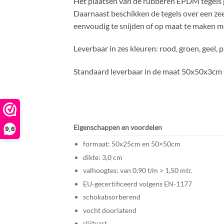
Het plaatsen van de rubberen EPDM tegels ga
Daarnaast beschikken de tegels over een zee
eenvoudig te snijden of op maat te maken m
Leverbaar in zes kleuren: rood, groen, geel, 
Standaard leverbaar in de maat 50x50x3cm m
Eigenschappen en voordelen
9,6
formaat: 50x25cm en 50×50cm
dikte: 3,0 cm
valhoogtes: van 0,90 t/m > 1,50 mtr.
EU-gecertificeerd volgens EN-1177
schokabsorberend
vocht doorlatend
slijtvast