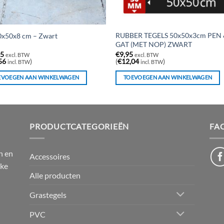
RUBBER TEGELS 50x50x3cm PEN
0x50x8 cm – Zwart
GAT (MET NOP) ZWART
95
€
9,95
excl. BTW
excl. BTW
56
)
(
€
12,04
)
incl. BTW
incl. BTW
EVOEGEN AAN WINKELWAGEN
TOEVOEGEN AAN WINKELWAGEN
PRODUCTCATEGORIEËN
FA
n en
Accessoires
jke
Alle producten
Grastegels
PVC