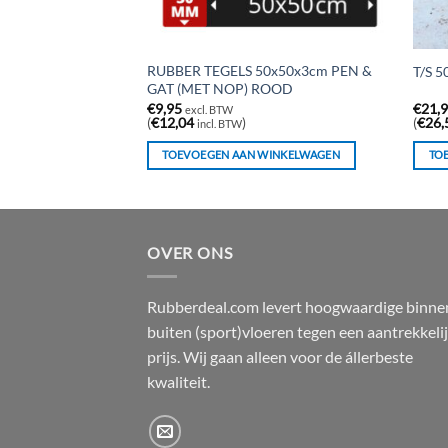
NKERS ZWART
RUBBER TEGELS 50x50x3cm PEN &
T/S 5
GAT (MET NOP) ROOD
€
9,95
€
21,
excl. BTW
(
€
12,04
)
(
€
26,
incl. BTW
WINKELWAGEN
TOEVOEGEN AAN WINKELWAGEN
TO
OVER ONS
Rubberdeal.com levert hoogwaardige binne
buiten (sport)vloeren tegen een aantrekkeli
prijs. Wij gaan alleen voor de állerbeste
kwaliteit.