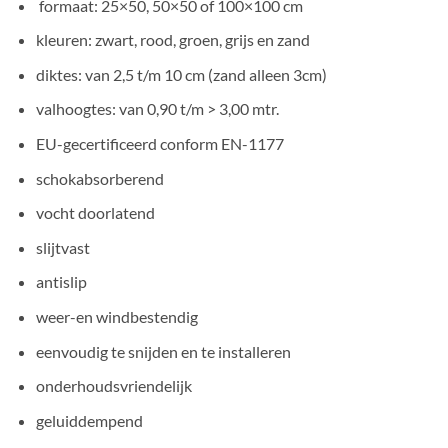
formaat: 25×50, 50×50 of 100×100 cm
kleuren: zwart, rood, groen, grijs en zand
diktes: van 2,5 t/m 10 cm (zand alleen 3cm)
valhoogtes: van 0,90 t/m > 3,00 mtr.
EU-gecertificeerd conform EN-1177
schokabsorberend
vocht doorlatend
slijtvast
antislip
weer-en windbestendig
eenvoudig te snijden en te installeren
onderhoudsvriendelijk
geluiddempend