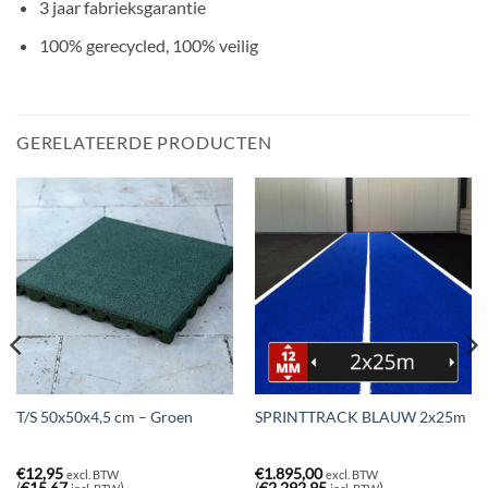
3 jaar fabrieksgarantie
100% gerecycled, 100% veilig
GERELATEERDE PRODUCTEN
T/S 50x50x4,5 cm – Groen
SPRINTTRACK BLAUW 2x25m
€
12,95
€
1.895,00
excl. BTW
excl. BTW
(
€
15,67
)
(
€
2.292,95
)