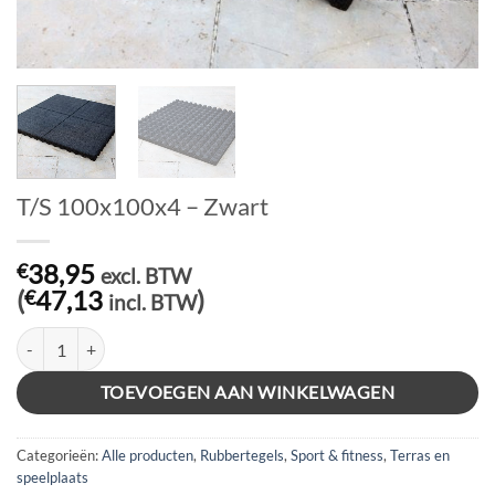
T/S 100x100x4 – Zwart
38,95
€
excl. BTW
(
47,13
)
€
incl. BTW
T/S 100x100x4 - Zwart aantal
TOEVOEGEN AAN WINKELWAGEN
Categorieën:
Alle producten
,
Rubbertegels
,
Sport & fitness
,
Terras en
speelplaats