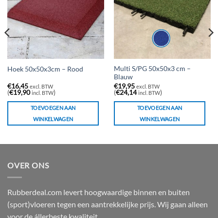
Multi S/PG 50x50x3 cm –
Hoek 50x50x3cm – Rood
Blauw
€
16,45
€
19,95
excl. BTW
excl. BTW
(
€
19,90
)
(
€
24,14
)
incl. BTW
incl. BTW
TOEVOEGEN AAN
TOEVOEGEN AAN
WINKELWAGEN
WINKELWAGEN
OVER ONS
Rubberdeal.com levert hoogwaardige binnen en buiten
(sport)vloeren tegen een aantrekkelijke prijs. Wij gaan alleen
voor de állerbeste kwaliteit.