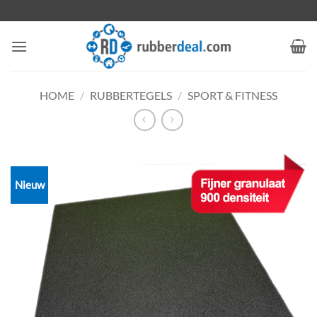
Ga
naar
inhoud
HOME
/
RUBBERTEGELS
/
SPORT & FITNESS
Nieuw