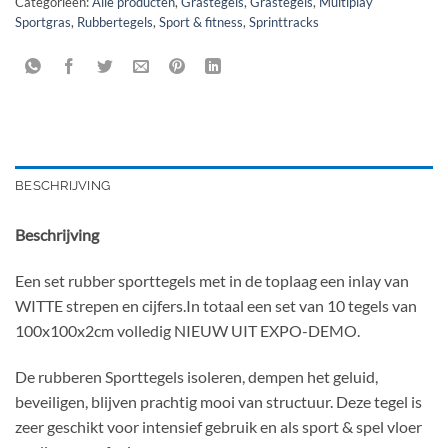
Categorieën:
Alle producten
,
Grastegels
,
Grastegels
,
Multiplay
Sportgras
,
Rubbertegels
,
Sport & fitness
,
Sprinttracks
BESCHRIJVING
Beschrijving
Een set rubber sporttegels met in de toplaag een inlay van
WITTE strepen en cijfers.In totaal een set van 10 tegels van
100x100x2cm volledig NIEUW UIT EXPO-DEMO.
De rubberen Sporttegels isoleren, dempen het geluid,
beveiligen, blijven prachtig mooi van structuur. Deze tegel is
zeer geschikt voor intensief gebruik en als sport & spel vloer