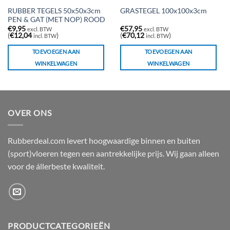
RUBBER TEGELS 50x50x3cm
GRASTEGEL 100x100x3cm
PEN & GAT (MET NOP) ROOD
€
9,95
€
57,95
excl. BTW
excl. BTW
(
€
12,04
)
(
€
70,12
)
incl. BTW
incl. BTW
TOEVOEGEN AAN
TOEVOEGEN AAN
WINKELWAGEN
WINKELWAGEN
OVER ONS
Rubberdeal.com levert hoogwaardige binnen en buiten
(sport)vloeren tegen een aantrekkelijke prijs. Wij gaan alleen
voor de állerbeste kwaliteit.
PRODUCTCATEGORIEËN