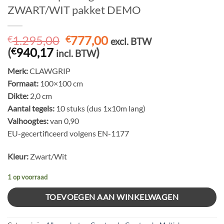
ZWART/WIT pakket DEMO
Oorspronkelijke
Huidige
1.295,00
777,00
€
€
excl. BTW
prijs
prijs
(
940,17
)
€
incl. BTW
was:
is:
Merk:
CLAWGRIP
€1.295,00.
€777,00.
Formaat:
100×100 cm
Dikte:
2,0 cm
Aantal tegels:
10 stuks (dus 1x10m lang)
Valhoogtes:
van 0,90
EU-gecertificeerd volgens EN-1177
Kleur:
Zwart/Wit
1 op voorraad
TOEVOEGEN AAN WINKELWAGEN