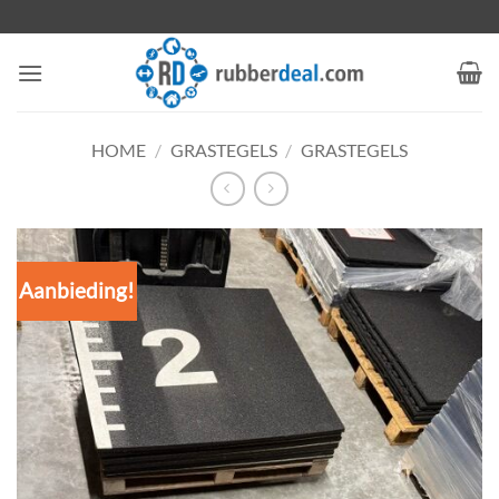
Ga
naar
inhoud
HOME
/
GRASTEGELS
/
GRASTEGELS
Aanbieding!