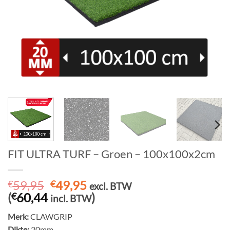
FIT ULTRA TURF – Groen – 100x100x2cm
Oorspronkelijke
Huidige
59,95
49,95
€
€
excl. BTW
prijs
prijs
(
60,44
)
€
incl. BTW
was:
is:
Merk:
CLAWGRIP
€59,95.
€49,95.
Dikte:
20mm