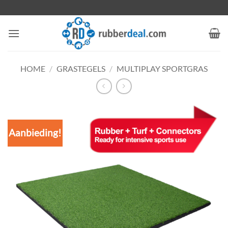
Ga
naar
inhoud
HOME
/
GRASTEGELS
/
MULTIPLAY SPORTGRAS
Aanbieding!