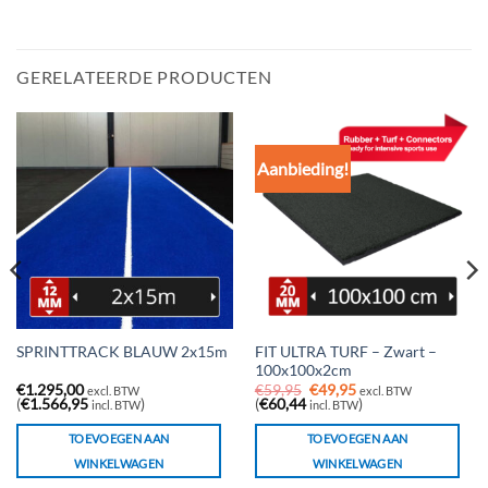
GERELATEERDE PRODUCTEN
Aanbieding!
FIT ULTRA TURF – Zwart –
SPRINTTRACK BLAUW 2x15m
100x100x2cm
Oorspronkelijke
Huidige
€
1.295,00
€
59,95
€
49,95
excl. BTW
excl. BTW
prijs
prijs
(
€
1.566,95
)
(
€
60,44
)
incl. BTW
incl. BTW
was:
is:
€59,95.
€49,95.
TOEVOEGEN AAN
TOEVOEGEN AAN
WINKELWAGEN
WINKELWAGEN