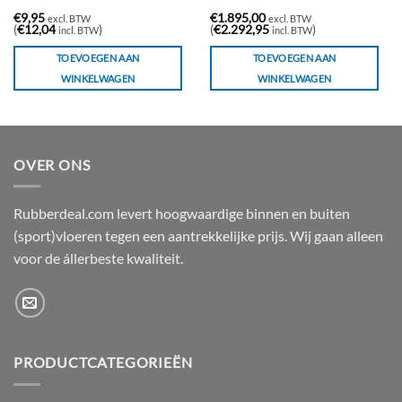
€
9,95
€
1.895,00
excl. BTW
excl. BTW
(
€
12,04
)
(
€
2.292,95
)
incl. BTW
incl. BTW
TOEVOEGEN AAN
TOEVOEGEN AAN
WINKELWAGEN
WINKELWAGEN
OVER ONS
Rubberdeal.com levert hoogwaardige binnen en buiten
(sport)vloeren tegen een aantrekkelijke prijs. Wij gaan alleen
voor de állerbeste kwaliteit.
PRODUCTCATEGORIEËN