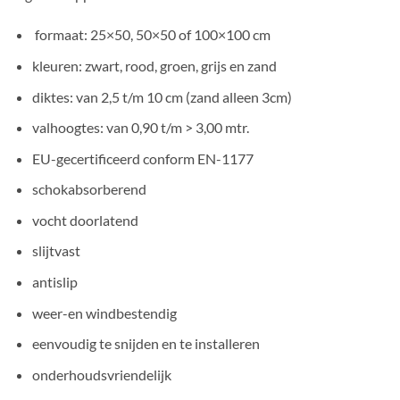
formaat: 25×50, 50×50 of 100×100 cm
kleuren: zwart, rood, groen, grijs en zand
diktes: van 2,5 t/m 10 cm (zand alleen 3cm)
valhoogtes: van 0,90 t/m > 3,00 mtr.
EU-gecertificeerd conform EN-1177
schokabsorberend
vocht doorlatend
slijtvast
antislip
weer-en windbestendig
eenvoudig te snijden en te installeren
onderhoudsvriendelijk