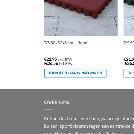
 voor Sprinttracks &
T/S 50x50x8 cm – Rood
T/S 5
25mm) 50mm x 25
€
21,95
€
21,
excl. BTW
(
€
26,56
)
(
€
26,
incl. BTW
WINKELWAGEN
TOEVOEGEN AAN WINKELWAGEN
TO
OVER ONS
Rubberdeal.com levert hoogwaardige binne
buiten (sport)vloeren tegen een aantrekkeli
prijs. Wij gaan alleen voor de állerbeste