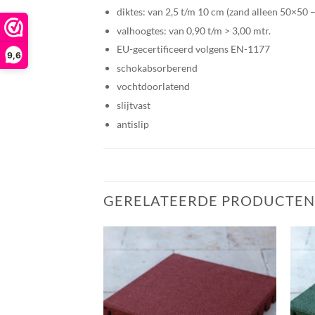
diktes: van 2,5 t/m 10 cm (zand alleen 50×50 
valhoogtes: van 0,90 t/m > 3,00 mtr.
EU-gecertificeerd volgens EN-1177
9,6
schokabsorberend
vochtdoorlatend
slijtvast
antislip
GERELATEERDE PRODUCTEN