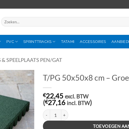
Zoeken
naar:
PVC
SPRINTTRACKS
TATAMI
ACCESSOIRES
AANBIED
 & SPEELPLAATS PEN/GAT
T/PG 50x50x8 cm – Gro
€
22,45
excl. BTW
(
€
27,16
)
incl. BTW
T/PG 50x50x8 cm – Groen aantal
TOEVOEGEN AA