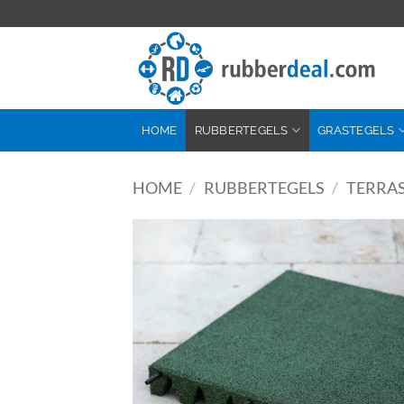
Ga
naar
inhoud
HOME
RUBBERTEGELS
GRASTEGELS
HOME
/
RUBBERTEGELS
/
TERRAS