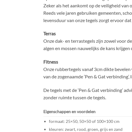
Zeker als het aankomt op de veiligheid van 
Reeds vele jaren gebruiken gemeenten, schole
levensduur van onze tegels zorgt ervoor dat
Terras
Onze dak- en terrastegels zijn zowel voor d
algen en mossen nauwelijks de kans krijgen 
Fitness
Onze rubbertegels vanaf 3cm dikte bevelen w
van de zogenaamde ‘Pen & Gat verbinding’, li
De tegels met de ‘Pen & Gat verbinding’ advi
zonder ruimte tussen de tegels.
Eigenschappen en voordelen
formaat: 25×50, 50×50 of 100×100 cm
kleuren: zwart, rood, groen, grijs en zand