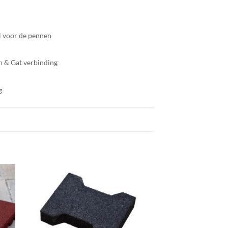
el voor de pennen
en & Gat verbinding
g