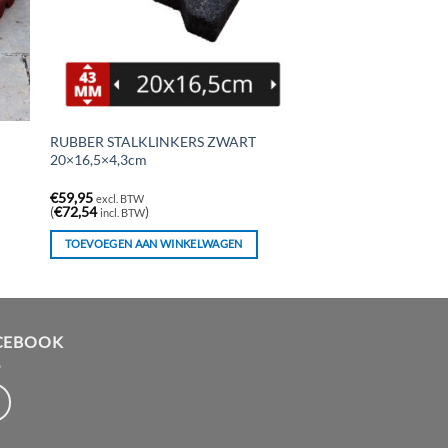
RUBBER STALKLINKERS ZWART
20×16,5×4,3cm
€
59,95
excl. BTW
(
€
72,54
)
incl. BTW
TOEVOEGEN AAN WINKELWAGEN
CEBOOK