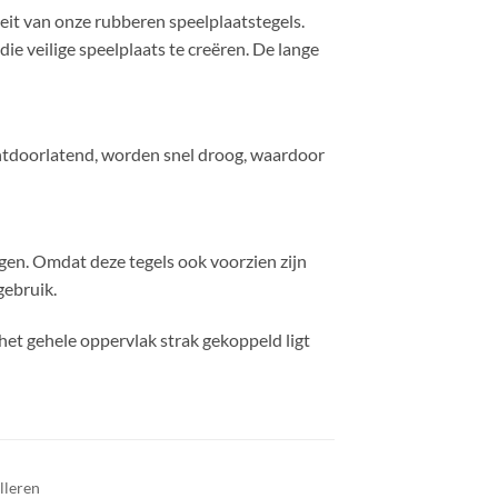
eit van onze rubberen speelplaatstegels.
ie veilige speelplaats te creëren. De lange
ochtdoorlatend, worden snel droog, waardoor
gen. Omdat deze tegels ook voorzien zijn
gebruik.
het gehele oppervlak strak gekoppeld ligt
lleren