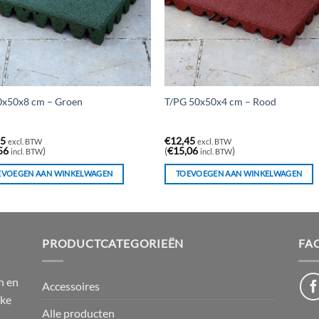
0x50x8 cm – Groen
T/PG 50x50x4 cm – Rood
95
€
12,45
excl. BTW
excl. BTW
56
)
(
€
15,06
)
incl. BTW
incl. BTW
EVOEGEN AAN WINKELWAGEN
TOEVOEGEN AAN WINKELWAGEN
PRODUCTCATEGORIEËN
FA
n en
Accessoires
jke
Alle producten