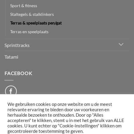
Sport & fitness
Staltegels & stalklinkers
Terras & speelplaats pen/gat
Terras en speelplaats
Sprinttracks
Tatami
FACEBOOK
We gebruiken cookies op onze website om u de meest
relevante ervaring te bieden door uw voorkeuren en
herhaalde bezoeken te onthouden. Door op "Alles
PayPal
Bancontact
IDeal
Maestro
Mollie
accepteren" te klikken, stemt u in met het gebruik van ALLE
cookies. U kunt echter op "Cookie-instellingen" klikken om
gecontroleerde toestemming te geven.
DISCLAIMER
ALGEMENE VOORWAARDEN
RETOURNEREN