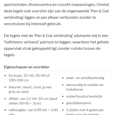
sportscholen, fitnesscentra en crossfit toepassingen. Omdat
deze tegels ook voorzien zijn van de zogenaamde ‘Pen & Gat
verbinding’, liggen ze aan elkaar verbonden zonder te
verschuiven bij intensief gebruik.
De tegels met de ‘Pen & Gat verbinding’ adviseren wij in een
‘halfsteens verband’ patroon te leggen, waardoor het gehele
oppervlak strak gekoppeld ligt zonder ruimte tussen de
tegels.
Eigenschappen en voordelen
formaat: 25×50, 50×50 of
weer- en windbestendig
100×100 cm
eenvoudig te snijden en
kleuren: zwart, rood, groen,
installeren
grijs en zand
onderhoudsvriendelijk
diktes: van 2,5 t/m 10 cm (zand
geluiddempend
alleen 50×50 – 3cm)
2 zijden met 4 gaten per
valhoogtes: van 0,90 t/m > 3,00
tegel voor de pennen
mtr.