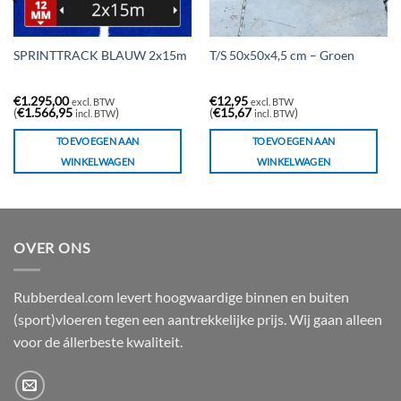
SPRINTTRACK BLAUW 2x15m
T/S 50x50x4,5 cm – Groen
€
1.295,00
€
12,95
excl. BTW
excl. BTW
(
€
1.566,95
)
(
€
15,67
)
incl. BTW
incl. BTW
TOEVOEGEN AAN
TOEVOEGEN AAN
WINKELWAGEN
WINKELWAGEN
OVER ONS
Rubberdeal.com levert hoogwaardige binnen en buiten
(sport)vloeren tegen een aantrekkelijke prijs. Wij gaan alleen
voor de állerbeste kwaliteit.