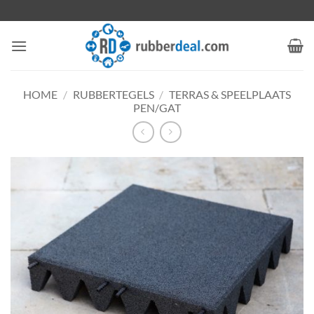
Ga
naar
inhoud
HOME
/
RUBBERTEGELS
/
TERRAS & SPEELPLAATS
PEN/GAT