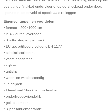
geproduceerd en 100% recyclebaar, vorstbestendig, direct op uw
bestaande (vlakke) ondervloer of op de shockpad ondervloer,
sportplein, oefenveld of speelplaats te leggen.
Eigenschappen en voordelen
• formaat: 200×1000 cm
• in 4 kleuren leverbaar
• 3 witte strepen per track
• EU-gecertificeerd volgens EN-1177
• schokabsorberend
• vocht doorlatend
• slijtvast
• antislip
• weer- en windbestendig
• Te snijden
• Ideaal met Shockpad ondervloer
• onderhoudsvriendelijk
• geluiddempend
• 3 jaar fabrieksgarantie