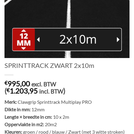
SPRINTTRACK ZWART 2x10m
995,00
€
excl. BTW
(
1.203,95
)
€
incl. BTW
Merk:
Clawgrip Sprinttrack Multiplay PRO
Dikte in mm:
12mm
Lengte × breedte in cm:
10 x 2m
Oppervlakte in m2:
20m2
Kleuren:
groen / rood / blauw / Zwart (met 3 witte stroken)