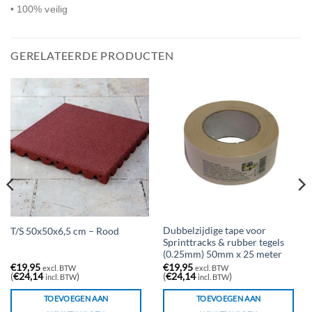
• 100% veilig
GERELATEERDE PRODUCTEN
Dubbelzijdige tape voor
T/S 50x50x6,5 cm – Rood
Sprinttracks & rubber tegels
(0.25mm) 50mm x 25 meter
€
19,95
€
19,95
excl. BTW
excl. BTW
(
€
24,14
)
(
€
24,14
)
incl. BTW
incl. BTW
TOEVOEGEN AAN
TOEVOEGEN AAN