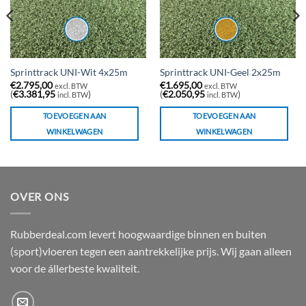
Sprinttrack UNI-Wit 4x25m
Sprinttrack UNI-Geel 2x25m
€
2.795,00
€
1.695,00
excl. BTW
excl. BTW
(
€
3.381,95
)
(
€
2.050,95
)
incl. BTW
incl. BTW
TOEVOEGEN AAN
TOEVOEGEN AAN
WINKELWAGEN
WINKELWAGEN
OVER ONS
Rubberdeal.com levert hoogwaardige binnen en buiten
(sport)vloeren tegen een aantrekkelijke prijs. Wij gaan alleen
voor de állerbeste kwaliteit.