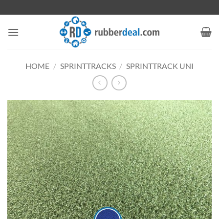
Ga
naar
inhoud
HOME
/
SPRINTTRACKS
/
SPRINTTRACK UNI