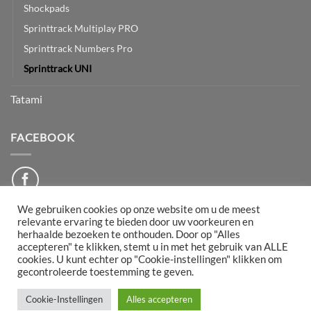
Shockpads
Sprinttrack Multiplay PRO
Sprinttrack Numbers Pro
Sprinttrack UNI
Tatami
FACEBOOK
We gebruiken cookies op onze website om u de meest
relevante ervaring te bieden door uw voorkeuren en
herhaalde bezoeken te onthouden. Door op "Alles
PayPal
Bancontact
IDeal
Maestro
Mollie
accepteren" te klikken, stemt u in met het gebruik van ALLE
cookies. U kunt echter op "Cookie-instellingen" klikken om
gecontroleerde toestemming te geven.
DISCLAIMER
ALGEMENE VOORWAARDEN
RETOURNEREN
BEDRIJFSGEGEVENS
PRIVACYBELEID
TRANSPORT
KLACHTENREGELING
Cookie-Instellingen
Alles accepteren