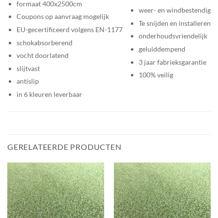
formaat 400x2500cm
weer- en windbestendig
Coupons op aanvraag mogelijk
Te snijden en installeren
EU-gecertificeerd volgens EN-1177
onderhoudsvriendelijk
schokabsorberend
geluiddempend
vocht doorlatend
3 jaar fabrieksgarantie
slijtvast
100% veilig
antislip
in 6 kleuren leverbaar
GERELATEERDE PRODUCTEN