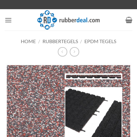
Ga
naar
inhoud
HOME
/
RUBBERTEGELS
/
EPDM TEGELS