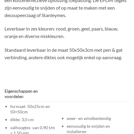
een kosteneffectieve oplossing toepassing. De EPDM tegels
zijn eenvoudig te snijden of op maat te maken met een
decoupeerzaag of Stanleymes.
Leverbaar in zes kleuren: rood, groen, geel, paars, blauw,
oranje en diverse mixkleuren.
Standaard leverbaar in de maat 50x50x3cm met pen & gat
verbinding, andere diktes ook mogelijk enkel op aanvraag.
Eigenschappen en
voordelen
formaat: 50x25cm en
50×50cm
weer- en windbestendig
dikte: 3,0 cm
eenvoudig te snijden en
valhoogtes: van 0,90 t/m
installeren
> 1,50 mtr.