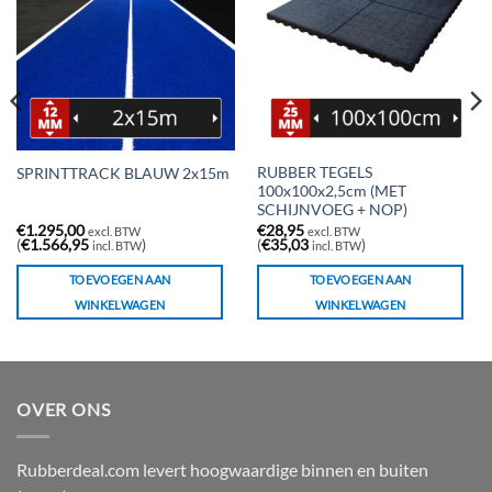
RUBBER TEGELS
SPRINTTRACK BLAUW 2x15m
100x100x2,5cm (MET
SCHIJNVOEG + NOP)
€
1.295,00
€
28,95
excl. BTW
excl. BTW
(
€
1.566,95
)
(
€
35,03
)
incl. BTW
incl. BTW
TOEVOEGEN AAN
TOEVOEGEN AAN
WINKELWAGEN
WINKELWAGEN
OVER ONS
Rubberdeal.com levert hoogwaardige binnen en buiten