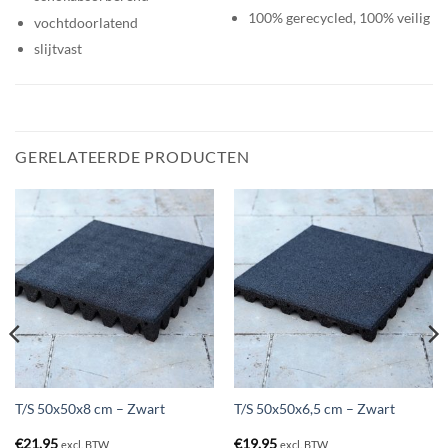
100% gerecycled, 100% veilig
vochtdoorlatend
slijtvast
GERELATEERDE PRODUCTEN
T/S 50x50x8 cm – Zwart
T/S 50x50x6,5 cm – Zwart
€
21,95
€
19,95
excl. BTW
excl. BTW