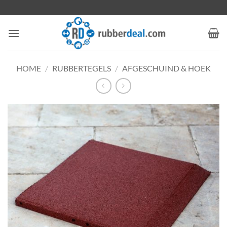
Ga
naar
inhoud
HOME
/
RUBBERTEGELS
/
AFGESCHUIND & HOEK