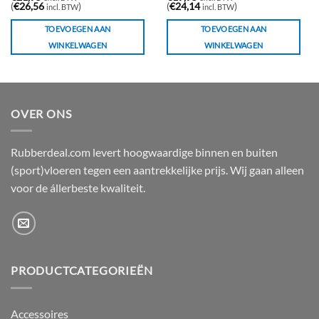
(
€
26,56
)
(
€
24,14
)
incl. BTW
incl. BTW
TOEVOEGEN AAN
TOEVOEGEN AAN
WINKELWAGEN
WINKELWAGEN
OVER ONS
Rubberdeal.com levert hoogwaardige binnen en buiten
(sport)vloeren tegen een aantrekkelijke prijs. Wij gaan alleen
voor de állerbeste kwaliteit.
PRODUCTCATEGORIEËN
Accessoires