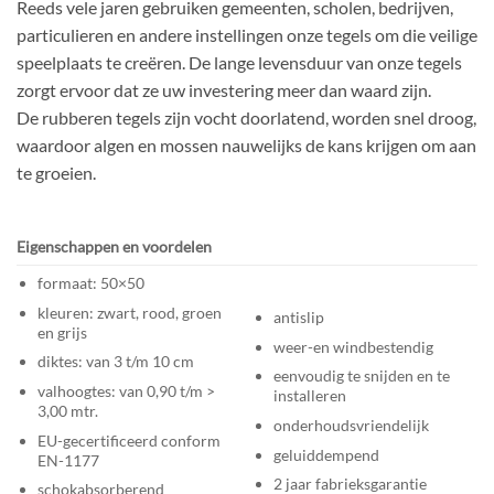
Reeds vele jaren gebruiken gemeenten, scholen, bedrijven,
particulieren en andere instellingen onze tegels om die veilige
speelplaats te creëren. De lange levensduur van onze tegels
zorgt ervoor dat ze uw investering meer dan waard zijn.
De rubberen tegels zijn vocht doorlatend, worden snel droog,
waardoor algen en mossen nauwelijks de kans krijgen om aan
te groeien.
Eigenschappen en voordelen
formaat: 50×50
kleuren: zwart, rood, groen
antislip
en grijs
weer-en windbestendig
diktes: van 3 t/m 10 cm
eenvoudig te snijden en te
valhoogtes: van 0,90 t/m >
installeren
3,00 mtr.
onderhoudsvriendelijk
EU-gecertificeerd conform
geluiddempend
EN-1177
2 jaar fabrieksgarantie
schokabsorberend