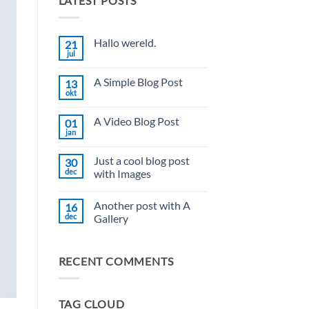
LATEST POSTS
Hallo wereld.
21
jul
Geen
reacties
op
A Simple Blog Post
13
Hallo
wereld.
okt
Geen
reacties
op
A Video Blog Post
01
A
Simple
jan
Geen
Blog
reacties
Post
op
Just a cool blog post
30
A
Video
dec
with Images
Blog
Geen
Post
reacties
Another post with A
16
op
Just
dec
Gallery
a
cool
Geen
blog
reacties
post
op
RECENT COMMENTS
with
Another
Images
post
with
A
Gallery
TAG CLOUD