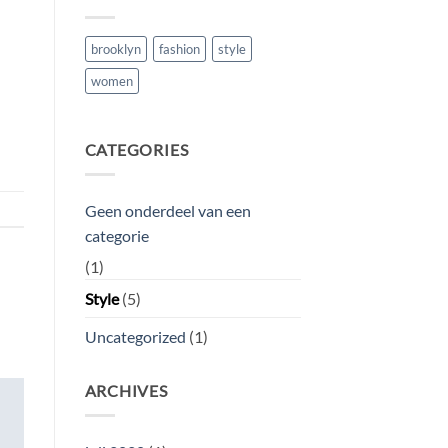
brooklyn
fashion
style
women
CATEGORIES
Geen onderdeel van een
categorie
(1)
Style
(5)
Uncategorized
(1)
ARCHIVES