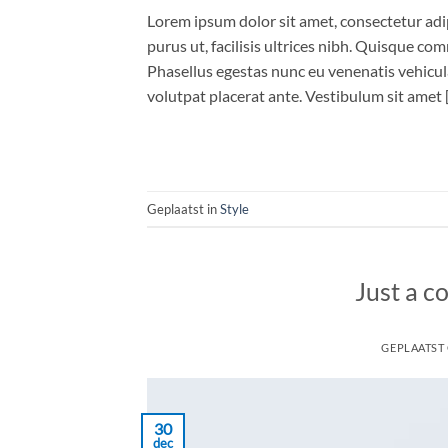
Lorem ipsum dolor sit amet, consectetur adip
purus ut, facilisis ultrices nibh. Quisque co
Phasellus egestas nunc eu venenatis vehicula.
volutpat placerat ante. Vestibulum sit amet 
Geplaatst in
Style
Just a c
GEPLAATST
30
dec