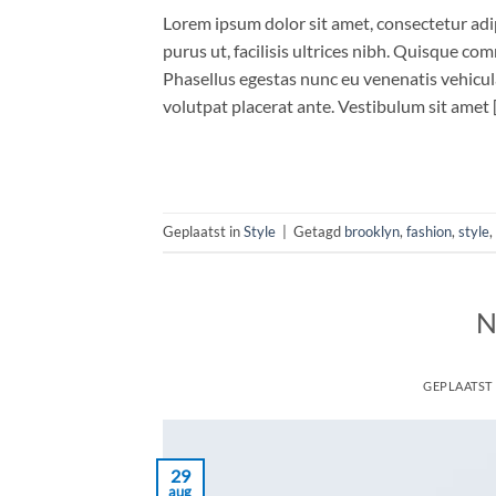
Lorem ipsum dolor sit amet, consectetur adip
purus ut, facilisis ultrices nibh. Quisque co
Phasellus egestas nunc eu venenatis vehicula.
volutpat placerat ante. Vestibulum sit amet 
Geplaatst in
Style
|
Getagd
brooklyn
,
fashion
,
style
,
N
GEPLAATST
29
aug