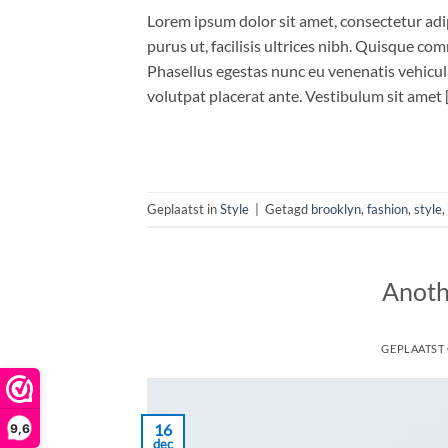
Lorem ipsum dolor sit amet, consectetur adip
purus ut, facilisis ultrices nibh. Quisque co
Phasellus egestas nunc eu venenatis vehicula.
volutpat placerat ante. Vestibulum sit amet 
Geplaatst in
Style
|
Getagd
brooklyn
,
fashion
,
style
,
Anoth
GEPLAATST
16
9,6
dec