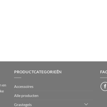
PRODUCTCATEGORIEËN
FA
n en
Accessoires
jke
Alle producten
Grastegels