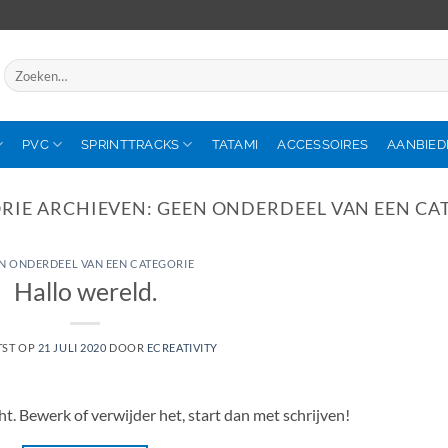
Zoeken
naar:
PVC
SPRINTTRACKS
TATAMI
ACCESSOIRES
AANBIED
RIE ARCHIEVEN:
GEEN ONDERDEEL VAN EEN CA
N ONDERDEEL VAN EEN CATEGORIE
Hallo wereld.
TST OP
21 JULI 2020
DOOR
ECREATIVITY
ht. Bewerk of verwijder het, start dan met schrijven!