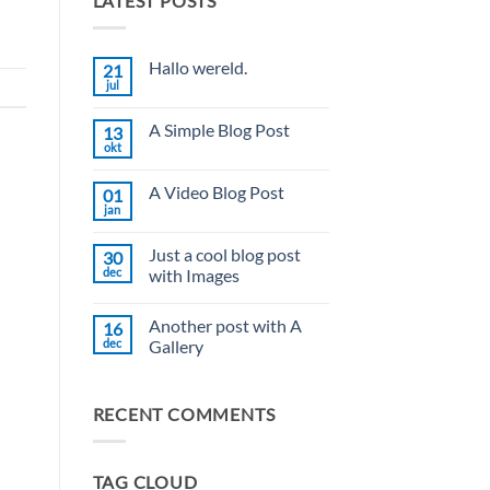
LATEST POSTS
Hallo wereld.
21
jul
Geen
reacties
op
A Simple Blog Post
13
Hallo
wereld.
okt
Geen
reacties
op
A Video Blog Post
01
A
Simple
jan
Geen
Blog
reacties
Post
op
Just a cool blog post
30
A
Video
dec
with Images
Blog
Geen
Post
reacties
Another post with A
16
op
Just
dec
Gallery
a
cool
Geen
blog
reacties
post
op
RECENT COMMENTS
with
Another
Images
post
with
A
Gallery
TAG CLOUD