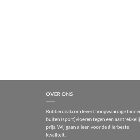
OVER ONS
Rubberdeal.com levert hoogwaardige binne
buiten (sport)vloeren tegen een aantrekkeli
prijs. Wij gaan alleen voor de állerbeste
kwaliteit.