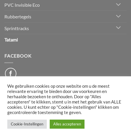
PVC Invisible Eco
Rubbertegels
Sprinttracks
Tatami
FACEBOOK
We gebruiken cookies op onze website om u de meest
relevante ervaring te bieden door uw voorkeuren en
herhaalde bezoeken te onthouden. Door op "Alles
PayPal
Bancontact
IDeal
Maestro
Mollie
accepteren" te klikken, stemt u in met het gebruik van ALLE
cookies. U kunt echter op "Cookie-instellingen" klikken om
gecontroleerde toestemming te geven.
DISCLAIMER
ALGEMENE VOORWAARDEN
RETOURNEREN
BEDRIJFSGEGEVENS
PRIVACYBELEID
TRANSPORT
KLACHTENREGELING
Cookie-Instellingen
Alles accepteren
Powered by:
eCreativity
2026