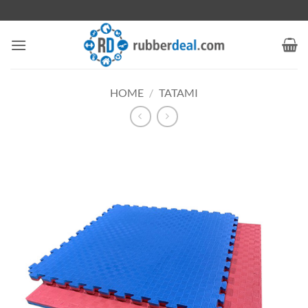
Ga
naar
inhoud
HOME
/
TATAMI