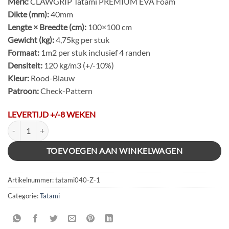
Merk:
CLAWGRIP Tatami PREMIUM EVA Foam
Dikte (mm):
40mm
Lengte × Breedte (cm):
100×100 cm
Gewicht (kg):
4,75kg per stuk
Formaat:
1m2 per stuk inclusief 4 randen
Densiteit:
120 kg/m3 (+/-10%)
Kleur:
Rood-Blauw
Patroon:
Check-Pattern
LEVERTIJD +/-8 WEKEN
TATAMI PREMIUM 40 EVA FOAM ROOD/BLAUW aantal
TOEVOEGEN AAN WINKELWAGEN
Artikelnummer:
tatami040-Z-1
Categorie:
Tatami