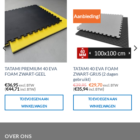
Aanbieding!
TATAMI PREMIUM 40 EVA
TATAMI 40 EVA FOAM
FOAM ZWART-GEEL
ZWART-GRIJS (2 dagen
gebruikt)
Oorspronkelijke
Huidige
€
36,95
€
39,95
€
29,70
excl. BTW
excl. BTW
prijs
prijs
(
€
44,71
)
(
€
35,94
)
incl. BTW
incl. BTW
was:
is:
€39,95.
€29,70.
TOEVOEGEN AAN
TOEVOEGEN AAN
WINKELWAGEN
WINKELWAGEN
OVER ONS