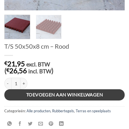
T/S 50x50x8 cm – Rood
21,95
€
excl. BTW
(
26,56
)
€
incl. BTW
T/S 50x50x8 cm - Rood aantal
TOEVOEGEN AAN WINKELWAGEN
Categorieën:
Alle producten
,
Rubbertegels
,
Terras en speelplaats