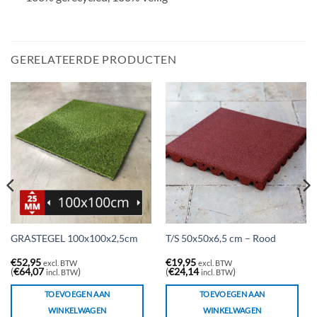
GERELATEERDE PRODUCTEN
GRASTEGEL 100x100x2,5cm
T/S 50x50x6,5 cm – Rood
€
52,95
€
19,95
excl. BTW
excl. BTW
(
€
64,07
)
(
€
24,14
)
incl. BTW
incl. BTW
TOEVOEGEN AAN
TOEVOEGEN AAN
WINKELWAGEN
WINKELWAGEN