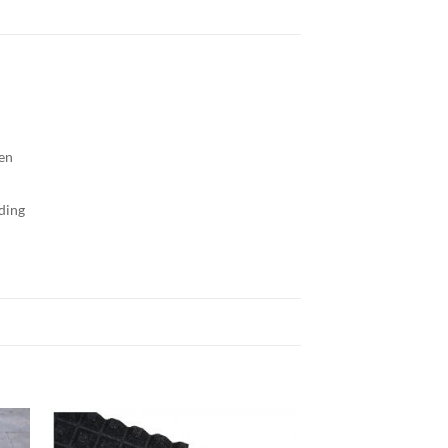
nen
ding