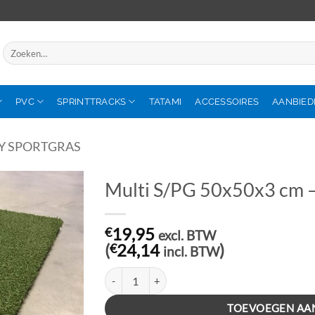
Zoeken
naar:
PVC
SPRINTTRACKS
TATAMI
ACCESSOIRES
AANBIED
Y SPORTGRAS
Multi S/PG 50x50x3 cm 
€
19,95
excl. BTW
(
€
24,14
)
incl. BTW
Multi S/PG 50x50x3 cm – Zwart aantal
TOEVOEGEN AA