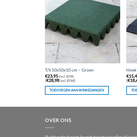
– Zwart
T/S 50x50x10 cm – Groen
Hoek
€
23,95
€
15,
excl. BTW
(
€
28,98
)
(
€
18,
incl. BTW
WINKELWAGEN
TOEVOEGEN AAN WINKELWAGEN
TO
OVER ONS
Rubberdeal.com levert hoogwaardige binne