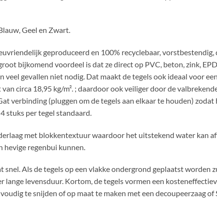
 Blauw, Geel en Zwart.
ilieuvriendelijk geproduceerd en 100% recyclebaar, vorstbestendig,
n groot bijkomend voordeel is dat ze direct op PVC, beton, zink,
n veel gevallen niet nodig. Dat maakt de tegels ook ideaal voor e
an circa 18,95 kg/m². ; daardoor ook veiliger door de valbrekende
Gat verbinding (pluggen om de tegels aan elkaar te houden) zodat 
4 stuks per tegel standaard.
erlaag met blokkentextuur waardoor het uitstekend water kan afvo
n hevige regenbui kunnen.
t snel. Als de tegels op een vlakke ondergrond geplaatst worden zu
r lange levensduur. Kortom, de tegels vormen een kosteneffectieve 
eenvoudig te snijden of op maat te maken met een decoupeerzaag of