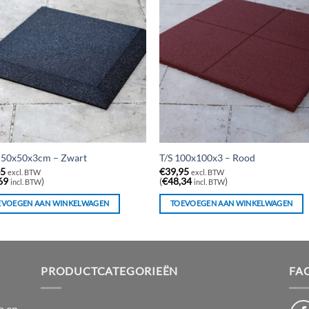
 50x50x3cm – Zwart
T/S 100x100x3 – Rood
45
€
39,95
excl. BTW
excl. BTW
69
)
(
€
48,34
)
incl. BTW
incl. BTW
EVOEGEN AAN WINKELWAGEN
TOEVOEGEN AAN WINKELWAGEN
PRODUCTCATEGORIEËN
FA
n en