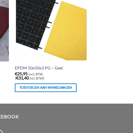
EPDM 50x50x3 PG – Geel
€
25,95
excl. BTW
(
€
31,40
)
incl. BTW
TOEVOEGEN AAN WINKELWAGEN
CEBOOK