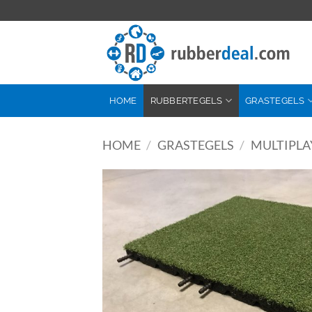
Ga
naar
inhoud
HOME
RUBBERTEGELS
GRASTEGELS
HOME
/
GRASTEGELS
/
MULTIPLA