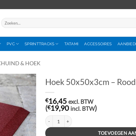
Zoeken
naar:
PVC
SPRINTTRACKS
TATAMI
ACCESSOIRES
AANBIED
CHUIND & HOEK
Hoek 50x50x3cm – Rood
€
16,45
excl. BTW
(
€
19,90
)
incl. BTW
Hoek 50x50x3cm - Rood aantal
TOEVOEGEN AA