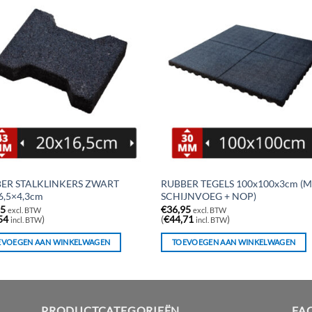
ER STALKLINKERS ZWART
RUBBER TEGELS 100x100x3cm (
6,5×4,3cm
SCHIJNVOEG + NOP)
95
€
36,95
excl. BTW
excl. BTW
54
)
(
€
44,71
)
incl. BTW
incl. BTW
EVOEGEN AAN WINKELWAGEN
TOEVOEGEN AAN WINKELWAGEN
PRODUCTCATEGORIEËN
FA