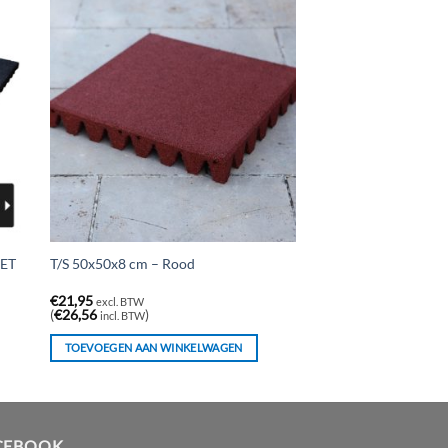
MET
T/S 50x50x8 cm – Rood
€
21,95
excl. BTW
(
€
26,56
)
incl. BTW
TOEVOEGEN AAN WINKELWAGEN
CEBOOK