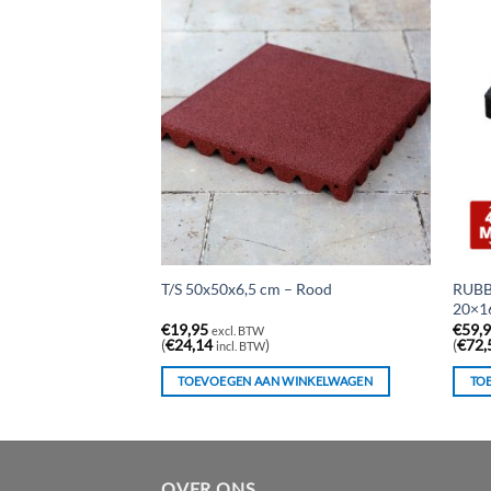
NKERS ROOD
RUBB
T/S 50x50x6,5 cm – Rood
20×1
€
19,95
€
59,
excl. BTW
(
€
24,14
)
(
€
72,
incl. BTW
WINKELWAGEN
TOEVOEGEN AAN WINKELWAGEN
TO
OVER ONS