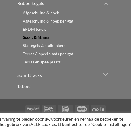
Rubbertegels
Afgeschuind & hoek
Afgeschuind & hoek pen/gat
EPDM tegels
Sport & fitness
Staltegels & stalklinkers
Terras & speelplaats pen/gat
Terras en speelplaats
Sprinttracks
Tatami
PayPal
Bancontact
IDeal
Maestro
Mollie
ervaring te bieden door uw voorkeuren en herhaalde bezoeken te
RWAARDEN
RETOURNEREN
BEDRIJFSGEGEVENS
PRIVACYBELEID
TR
 het gebruik van ALLE cookies. U kunt echter op "Cookie-instellingen
Powered by:
eCreativity
2026