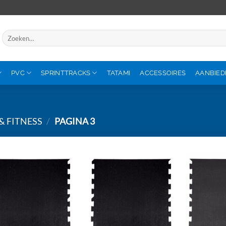
Zoeken
naar:
PVC
SPRINTTRACKS
TATAMI
ACCESSOIRES
AANBIED
& FITNESS
/
PAGINA 3