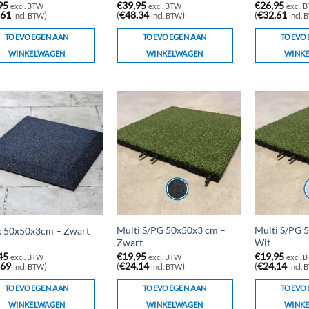
95
€
39,95
€
26,95
excl. BTW
excl. BTW
excl. 
,61
)
(
€
48,34
)
(
€
32,61
incl. BTW
incl. BTW
incl.
TOEVOEGEN AAN
TOEVOEGEN AAN
TOEVO
WINKELWAGEN
WINKELWAGEN
WINK
Multi S/PG 50x50x3 cm –
Multi S/PG 
 50x50x3cm – Zwart
Zwart
Wit
45
€
19,95
€
19,95
excl. BTW
excl. BTW
excl. 
,69
)
(
€
24,14
)
(
€
24,14
incl. BTW
incl. BTW
incl.
TOEVOEGEN AAN
TOEVOEGEN AAN
TOEVO
WINKELWAGEN
WINKELWAGEN
WINK