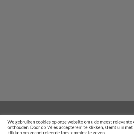
We gebruiken cookies op onze website om u de meest relevante 
DISCLAIMER
ALGEMENE VOO
onthouden. Door op "Alles accepteren" te klikken, stemt u in met
klikken om gecontroleerde toestemming te geven.