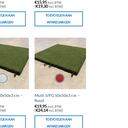
€
15,95
BTW
excl. BTW
)
(
€
19,30
)
 BTW
incl. BTW
EGEN AAN
TOEVOEGEN AAN
ELWAGEN
WINKELWAGEN
50x50x3 cm –
Multi S/PG 50x50x3 cm –
Rood
€
19,95
BTW
excl. BTW
)
(
€
24,14
)
 BTW
incl. BTW
EGEN AAN
TOEVOEGEN AAN
ELWAGEN
WINKELWAGEN