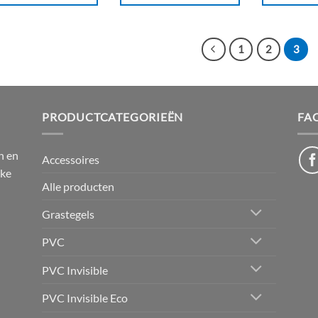
1
2
3
PRODUCTCATEGORIEËN
FA
n en
Accessoires
jke
Alle producten
Grastegels
PVC
PVC Invisible
PVC Invisible Eco