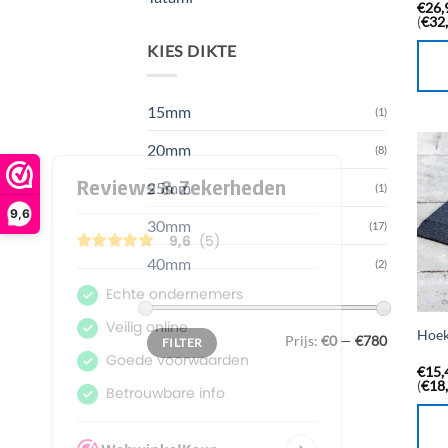
€
26,
(
€
32
KIES DIKTE
15mm
(1)
20mm
(8)
25mm
(1)
9,6
30mm
(17)
40mm
(2)
Min.
Max.
Hoek
Prijs:
€0
—
€780
FILTER
prijs
prijs
€
15,
(
€
18