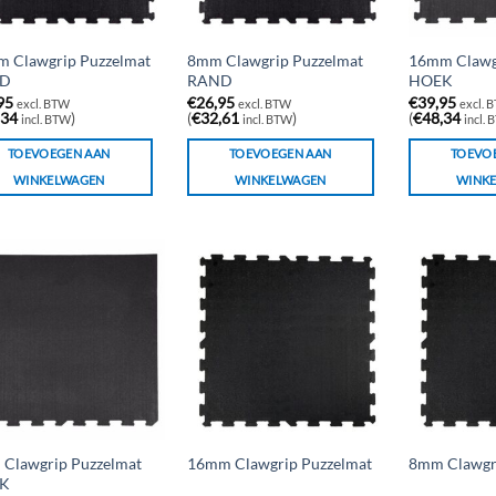
 Clawgrip Puzzelmat
8mm Clawgrip Puzzelmat
16mm Clawg
D
RAND
HOEK
95
€
26,95
€
39,95
excl. BTW
excl. BTW
excl. 
,34
)
(
€
32,61
)
(
€
48,34
incl. BTW
incl. BTW
incl.
TOEVOEGEN AAN
TOEVOEGEN AAN
TOEVO
WINKELWAGEN
WINKELWAGEN
WINK
Clawgrip Puzzelmat
16mm Clawgrip Puzzelmat
8mm Clawgr
K