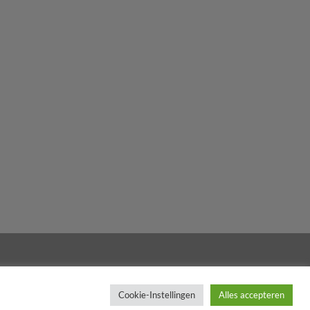
ANSPORT
KLACHTENREGELING
"
Cookie-Instellingen
Alles accepteren