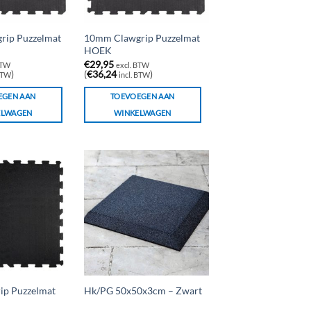
rip Puzzelmat
10mm Clawgrip Puzzelmat
HOEK
€
29,95
BTW
excl. BTW
)
(
€
36,24
)
 BTW
incl. BTW
EGEN AAN
TOEVOEGEN AAN
ELWAGEN
WINKELWAGEN
ip Puzzelmat
Hk/PG 50x50x3cm – Zwart