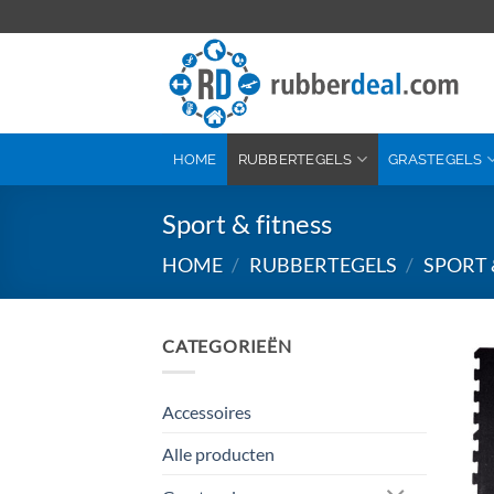
Ga
naar
inhoud
HOME
RUBBERTEGELS
GRASTEGELS
Sport & fitness
HOME
/
RUBBERTEGELS
/
SPORT 
CATEGORIEËN
Accessoires
Alle producten