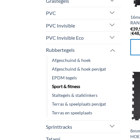
Grastegels
PVC
16mm
RAN
PVC Invisible
€
39,
(
€
48
PVC Invisible Eco
Rubbertegels
Afgeschuind & hoek
Afgeschuind & hoek pen/gat
EPDM tegels
Sport & fitness
Staltegels & stalklinkers
Terras & speelplaats pen/gat
Terras en speelplaats
Sprinttracks
8mm 
HOE
Tatami