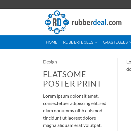
Ga
naar
inhoud
HOME
RUBBERTEGELS
GRASTEGELS
Design
Lo
do
FLATSOME
POSTER PRINT
Lorem ipsum dolor sit amet,
consectetuer adipiscing elit, sed
diam nonummy nibh euismod
tincidunt ut laoreet dolore
magna aliquam erat volutpat.