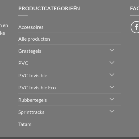
PRODUCTCATEGORIEËN
FA
n en
Accessoires
jke
Alle producten
Grastegels
PVC
PVC Invisible
PVC Invisible Eco
Rubbertegels
Sprinttracks
Tatami