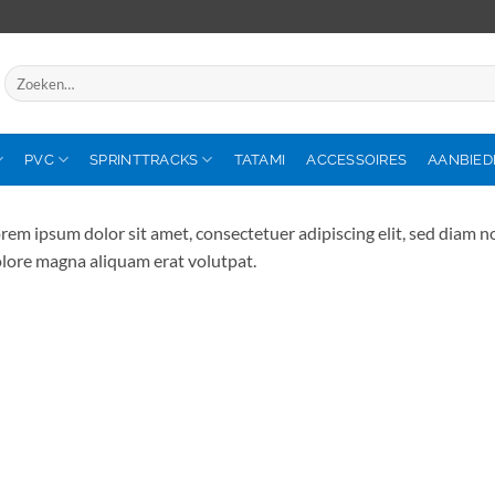
Zoeken
naar:
PVC
SPRINTTRACKS
TATAMI
ACCESSOIRES
AANBIED
rem ipsum dolor sit amet, consectetuer adipiscing elit, sed diam
lore magna aliquam erat volutpat.